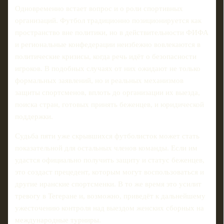
Одновременно встает вопрос и о роли спортивных
организаций. Футбол традиционно позиционируется как
пространство вне политики, но в действительности ФИФА
и региональные конфедерации неизбежно вовлекаются в
политические кризисы, когда речь идёт о безопасности
игроков. В подобных случаях от них ожидают не только
формальных заявлений, но и реальных механизмов
защиты спортсменов, вплоть до организации их выезда,
поиска стран, готовых принять беженцев, и юридической
поддержки.
Судьба пяти уже скрывшихся футболисток может стать
показательной для остальных членов команды. Если им
удастся официально получить защиту и статус беженцев,
это создаст прецедент, которым могут воспользоваться и
другие иранские спортсменки. В то же время это усилит
тревогу в Тегеране и, возможно, приведёт к дальнейшему
ужесточению контроля над выездом женских сборных на
международные турниры.