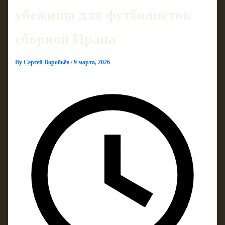
убежища для футболисток
сборной Ирана
By
Сергей Воробьёв
/
9 марта, 2026