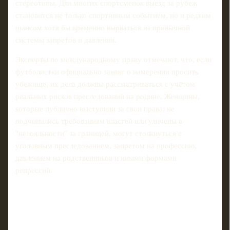
стереотипы. Для многих спортсменок выезд за рубеж
становится не только спортивным событием, но и редким
шансом хотя бы временно вырваться из привычной
системы запретов и давления.
Эксперты по международному праву отмечают, что, если
футболистки официально заявят о намерении просить
убежище, их дела должны рассматриваться с учётом
реальных рисков преследований на родине. Женщины,
которые публично выступили за свои права, не
подчинились требованиям властей или уличены в
"нелояльности" за границей, могут столкнуться с
уголовным преследованием, запретом на профессию,
давлением на родственников и иными формами
репрессий.