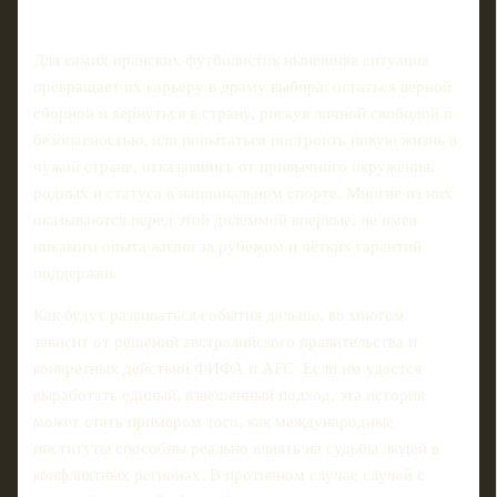
Для самих иранских футболисток нынешняя ситуация
превращает их карьеру в драму выбора: остаться верной
сборной и вернуться в страну, рискуя личной свободой и
безопасностью, или попытаться построить новую жизнь в
чужой стране, отказавшись от привычного окружения,
родных и статуса в национальном спорте. Многие из них
оказываются перед этой дилеммой впервые, не имея
никакого опыта жизни за рубежом и чётких гарантий
поддержки.
Как будут развиваться события дальше, во многом
зависит от решений австралийского правительства и
конкретных действий ФИФА и AFC. Если им удастся
выработать единый, взвешенный подход, эта история
может стать примером того, как международные
институты способны реально влиять на судьбы людей в
конфликтных регионах. В противном случае случай с