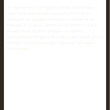
Не исключено и то, что другие страны, участвующие в
азиатских и мировых соревнованиях, начнут более
тщательно продумывать протоколы безопасности для
команд из государств с нестабильной обстановкой. Для
организаторов крупных турниров это означает
необходимость готовиться не только к спортивным, но и к
политическим и гуманитарным кризисам, связанным с
участниками.