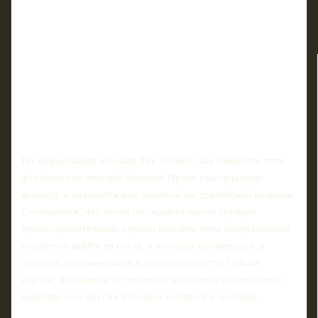
По информации издания The Athletic, как минимум пять
футболисток женской сборной Ирана уже покинули
команду и находятся под защитой австралийской полиции.
Сообщается, что после последнего матча турнира
правоохранительные органы помогли этим спортсменкам
незаметно выйти из отеля, в котором проживала вся
сборная, и перевезли их в секретное место. Сейчас
игроки, по данным источников, находятся в безопасной
квартире под круглосуточным контролем полиции.