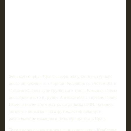
Женская сборная Ирана завершила участие в турнире
после поражения от сборной Филиппин со счётом 0:2 в
заключительном туре группового этапа. Команда заняла
последнее место в группе A и вылетела с соревнований.
Именно после этого матча, по данным СМИ, начались
активные попытки части футболисток покинуть
расположение команды и не возвращаться в Иран.
Трамп резко раскритиковал линию поведения Канберры,