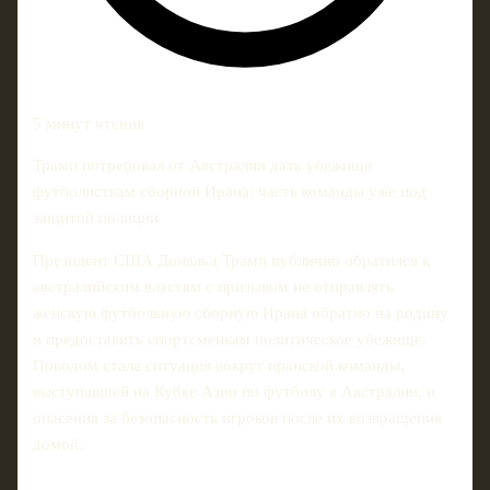
5 минут чтения
Трамп потребовал от Австралии дать убежище
футболисткам сборной Ирана: часть команды уже под
защитой полиции
Президент США Дональд Трамп публично обратился к
австралийским властям с призывом не отправлять
женскую футбольную сборную Ирана обратно на родину
и предоставить спортсменкам политическое убежище.
Поводом стала ситуация вокруг иранской команды,
выступавшей на Кубке Азии по футболу в Австралии, и
опасения за безопасность игроков после их возвращения
домой.