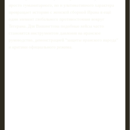
просто гуманитарного, но и ультимативного характера
превращает историю с женской сборной Ирана в ещё
один элемент глобального противостояния вокруг
Тегерана. Для Вашингтона подобные кейсы часто
становятся инструментом давления на иранское
руководство, демонстрацией "защиты иранского народа"
и критики официального режима.