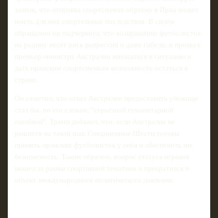
заявив, что отправка спортсменок обратно в Иран может
иметь для них смертельные последствия. В своём
обращении он подчеркнул, что возвращение футболисток
на родину несёт риск репрессий и даже гибели, и призвал
премьер-министра Австралии вмешаться в ситуацию и
дать иранским спортсменкам возможность остаться в
стране.
Он отметил, что отказ Австралии предоставить убежище
стал бы, по его словам, "серьёзной гуманитарной
ошибкой". Трамп добавил, что, если Австралия не
решится на такой шаг, Соединённые Штаты готовы
принять иранских футболисток у себя и обеспечить им
безопасность. Таким образом, вопрос статуса игроков
вышел за рамки спортивной тематики и превратился в
объект международного политического давления.