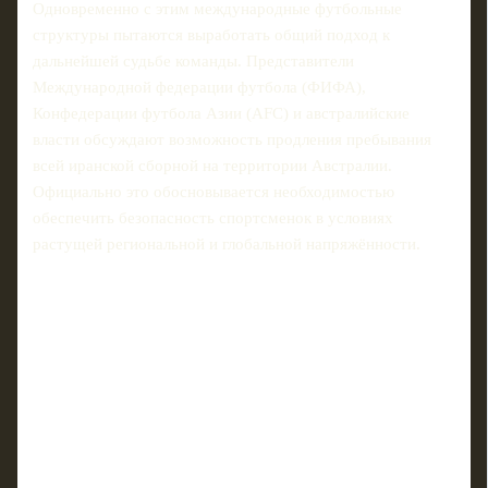
Одновременно с этим международные футбольные
структуры пытаются выработать общий подход к
дальнейшей судьбе команды. Представители
Международной федерации футбола (ФИФА),
Конфедерации футбола Азии (AFC) и австралийские
власти обсуждают возможность продления пребывания
всей иранской сборной на территории Австралии.
Официально это обосновывается необходимостью
обеспечить безопасность спортсменок в условиях
растущей региональной и глобальной напряжённости.