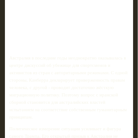
Австралия в последние годы неоднократно оказывалась в
центре дискуссий об убежище для спортсменов и
активистов из стран с авторитарными режимами. С одной
стороны, Канберра декларирует приверженность правам
человека, с другой - проводит достаточно жёсткую
миграционную политику. Поэтому вопрос с иранской
сборной становится для австралийских властей
испытанием на соответствие собственным гуманитарным
принципам.
Политическое измерение ситуации усиливает и фигура
самого Трампа. Его открытый призыв к Австралии не