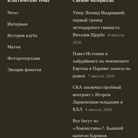
Классические темы
Свежие материалы
News
Умер Леонид Выдрицкий,
первый тренер
Интервью
легендарного гимнаста
Виталия Щербо
8 августа,
История клуба
2026
Матчи
Павел Истомин в
Фоторепортажи
хайдайвинге на чемпионате
Европы в Париже: шансы на
Эмоции фанатов
рывок
7 августа, 2026
СКА заключил пробный
контракт с Игорем
Ларионовым‑младшим в
КХЛ
6 августа, 2026
Все бегут из
«Локомотива»?. Бывший
капитан Баринов