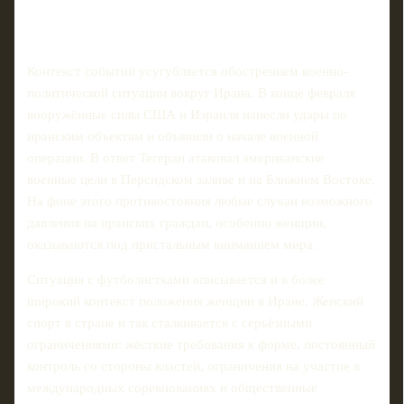
Контекст событий усугубляется обострением военно-
политической ситуации вокруг Ирана. В конце февраля
вооружённые силы США и Израиля нанесли удары по
иранским объектам и объявили о начале военной
операции. В ответ Тегеран атаковал американские
военные цели в Персидском заливе и на Ближнем Востоке.
На фоне этого противостояния любые случаи возможного
давления на иранских граждан, особенно женщин,
оказываются под пристальным вниманием мира.
Ситуация с футболистками вписывается и в более
широкий контекст положения женщин в Иране. Женский
спорт в стране и так сталкивается с серьёзными
ограничениями: жёсткие требования к форме, постоянный
контроль со стороны властей, ограничения на участие в
международных соревнованиях и общественные