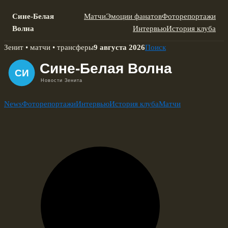
Сине-Белая
Матчи
Эмоции фанатов
Фоторепортажи
Волна
Интервью
История клуба
Skip
Зенит • матчи • трансферы
9 августа 2026
Поиск
to
content
News
Фоторепортажи
Интервью
История клуба
Матчи