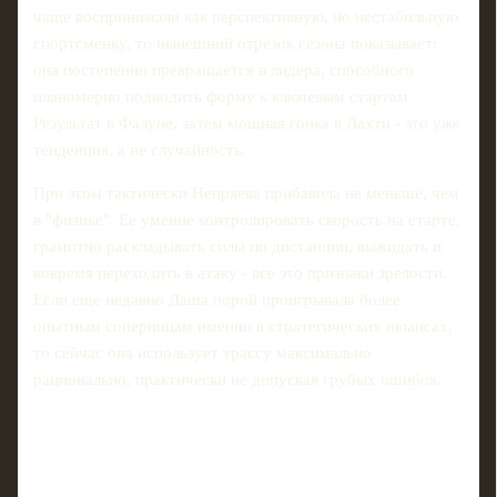
чаще воспринимали как перспективную, но нестабильную
спортсменку, то нынешний отрезок сезона показывает:
она постепенно превращается в лидера, способного
планомерно подводить форму к ключевым стартам.
Результат в Фалуне, затем мощная гонка в Лахти - это уже
тенденция, а не случайность.
При этом тактически Непряева прибавила не меньше, чем
в "физике". Ее умение контролировать скорость на старте,
грамотно раскладывать силы по дистанции, выжидать и
вовремя переходить в атаку - все это признаки зрелости.
Если еще недавно Даша порой проигрывала более
опытным соперницам именно в стратегических нюансах,
то сейчас она использует трассу максимально
рационально, практически не допуская грубых ошибок.