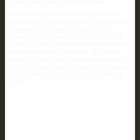
испортить впечатление от этого выступления.
Еще недавно Непряеву вспоминали прежде всего через
призму неудачно сложившейся для нее Олимпиады-2026.
На главном старте четырехлетия Даша не смогла
реализовать свой потенциал, и по итогам сезона многих
волновало, удастся ли ей психологически перезагрузиться.
Ответ она начала давать уже в Фалуне, где в скиатлоне
вошла в топ-5. Для молодой спортсменки, лишь недавно
окончательно перешагнувшей в разряд взрослых лидеров,
это был лучший результат в карьере на международном
уровне.