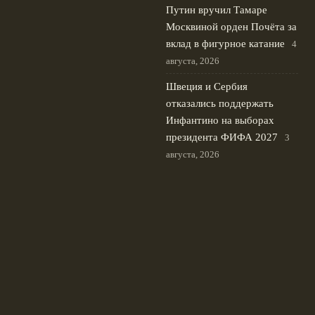
Путин вручил Тамаре
Москвиной орден Почёта за
вклад в фигурное катание
4
августа, 2026
Швеция и Сербия
отказались поддержать
Инфантино на выборах
президента ФИФА 2027
3
августа, 2026
Александр Головин близок к
трансферу из Монако: идут
переговоры
2 августа, 2026
© 2026 Сине-Белая Волна
Новости Зенита