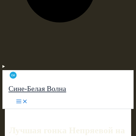
Сине-Белая Волна
Лучшая гонка Непряевой на