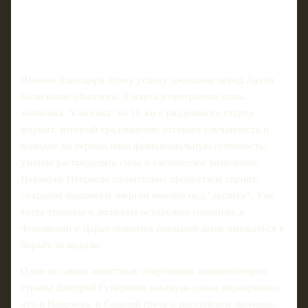
Именно благодаря этому успеху ожидания перед Лахти
были выше обычного. 8 марта в программе этапа
значилась "классика" на 10 км с раздельного старта -
формат, который традиционно отсекает случайность и
выводит на первый план функциональную готовность,
умение распределять силы и тактическое мышление.
Накануне Непряева сознательно пропустила спринт,
сохранив максимум энергии именно под "десятку". Уже
тогда тренеры и эксперты осторожно говорили: в
Финляндии у Дарьи появится реальный шанс вмешаться в
борьбу за медали.
Один из самых известных спортивных комментаторов
страны Дмитрий Губерниев накануне гонки подчеркивал,
что и Непряева, и Савелий (речь о российском лыжнике,