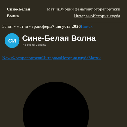
Сине-Белая
Матчи
Эмоции фанатов
Фоторепортажи
Волна
Интервью
История клуба
Skip
Зенит • матчи • трансферы
7 августа 2026
Поиск
to
content
News
Фоторепортажи
Интервью
История клуба
Матчи