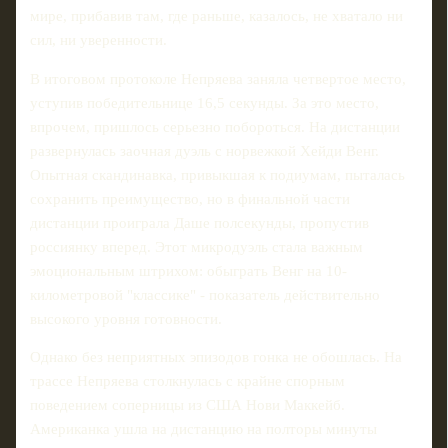
мире, прибавив там, где раньше, казалось, не хватало ни
сил, ни уверенности.
В итоговом протоколе Непряева заняла четвертое место,
уступив победительнице 16,5 секунды. За это место,
впрочем, пришлось серьезно побороться. На дистанции
развернулась заочная дуэль с норвежкой Хейди Венг.
Опытная скандинавка, привыкшая к подиумам, пыталась
сохранить преимущество, но в финальной части
дистанции проиграла Даше полсекунды, пропустив
россиянку вперед. Этот микродуэль стала важным
эмоциональным штрихом: обыграть Венг на 10-
километровой "классике" - показатель действительно
высокого уровня готовности.
Однако без неприятных эпизодов гонка не обошлась. На
трассе Непряева столкнулась с крайне спорным
поведением соперницы из США Нови Маккейб.
Американка ушла на дистанцию на полторы минуты