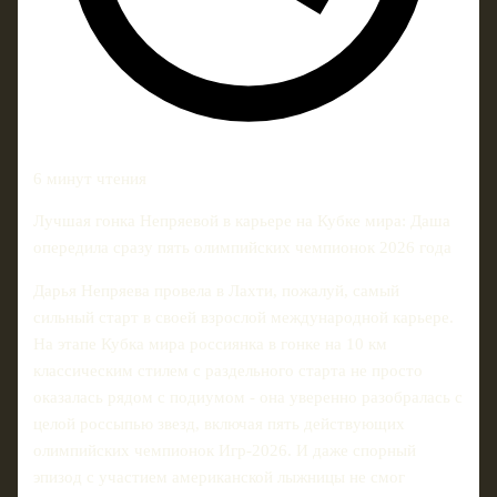
6 минут чтения
Лучшая гонка Непряевой в карьере на Кубке мира: Даша
опередила сразу пять олимпийских чемпионок 2026 года
Дарья Непряева провела в Лахти, пожалуй, самый
сильный старт в своей взрослой международной карьере.
На этапе Кубка мира россиянка в гонке на 10 км
классическим стилем с раздельного старта не просто
оказалась рядом с подиумом - она уверенно разобралась с
целой россыпью звезд, включая пять действующих
олимпийских чемпионок Игр-2026. И даже спорный
эпизод с участием американской лыжницы не смог