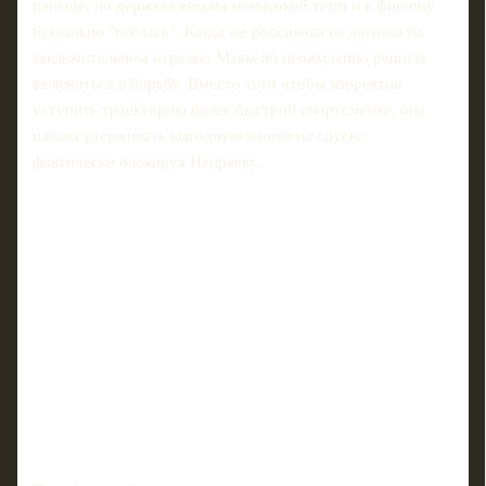
раньше, но держала весьма невысокий темп и к финишу
буквально "плелась". Когда же россиянка ее догнала на
заключительном отрезке, Маккейб неожиданно решила
включиться в борьбу. Вместо того чтобы корректно
уступить траекторию более быстрой спортсменке, она
начала удерживать выгодную линию на спуске,
фактически блокируя Непряеву.