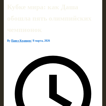
Кубке мира: как Даша
обошла пять олимпийских
чемпионок
By
Павел Кравцов
/
8 марта, 2026