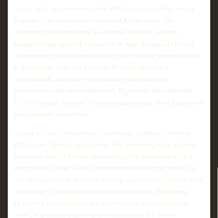
также ярко проявившем себя в Фалуне) способны вести
борьбу с абсолютными лидерами Кубка мира. Он
акцентировал внимание на важном нюансе: многие
олимпийские триумфаторы после пика формы на Играх
переживают естественный спад и пытаются эмоционально
и физически перезагрузиться. В такой момент у
соперников, которые продолжают набирать ход,
появляется окно возможностей. И российские лыжники,
по его словам, вполне готовы пользоваться этим шансом и
штурмовать пьедестал.
Дарья не стала бросаться в авантюру с первых метров.
Старт она прошла аккуратно, без лишнего риска: разгон
оказался лишь 23-м по протоколу, с отставанием в 12,4
секунды от Линн Сван, разогнавшейся быстрее всех. Но
эта осторожность была частью продуманной тактики. Уже
к отметке 2,5 км картина резко изменилась: Непряева,
грамотно разогревшаяся и постепенно наращивавшая
темп, ворвалась в шестерку сильнейших и с этого