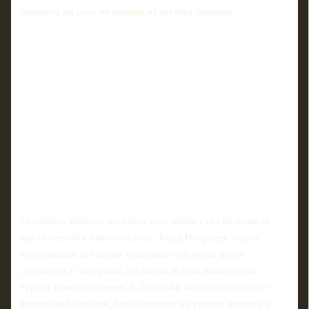
момента ни разу не выпала из группы лидеров.
Особенно заметен прогресс россиянки стал на фоне ее
выступлений в начале сезона. Тогда Непряеву не раз
критиковали за слабые концовки: она могла долго
держаться с лидерами, но на последних километрах
теряла темп и позиции. В Лахти же все было наоборот -
финишный отрезок Дарья провела на уровне лучших в