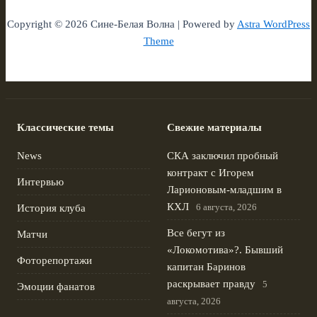
Copyright © 2026 Сине-Белая Волна | Powered by
Astra WordPress
Theme
Классические темы
Свежие материалы
News
СКА заключил пробный
контракт с Игорем
Интервью
Ларионовым‑младшим в
КХЛ
6 августа, 2026
История клуба
Все бегут из
Матчи
«Локомотива»?. Бывший
Фоторепортажи
капитан Баринов
раскрывает правду
5
Эмоции фанатов
августа, 2026