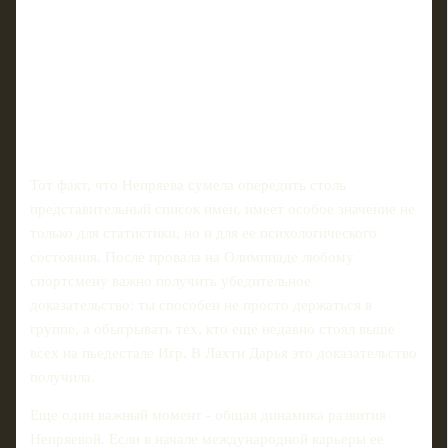
Тот факт, что Непряева сумела опередить столь
представительный список имен, имеет особое значение не
только для статистики, но и для ее психологического
состояния. После провала на Олимпиаде любому
спортсмену важно получить убедительное
доказательство: ты способен не просто держаться в
группе, а обыгрывать тех, кто еще недавно стоял выше
всех на пьедестале Игр. В Лахти Дарья это доказательство
получила.
Еще один важный момент - общая динамика развития
Непряевой. Если в начале международной карьеры ее