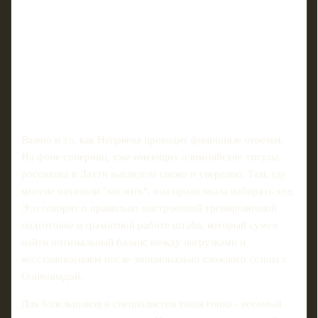
Важно и то, как Непряева проводит финишные отрезки.
На фоне соперниц, уже имеющих олимпийские титулы,
россиянка в Лахти выглядела свежо и уверенно. Там, где
многие начинали "кислить", она продолжала набирать ход.
Это говорит о правильно выстроенной тренировочной
подготовке и грамотной работе штаба, который сумел
найти оптимальный баланс между нагрузками и
восстановлением после эмоционально сложного сезона с
Олимпиадой.
Для болельщиков и специалистов такая гонка - весомый