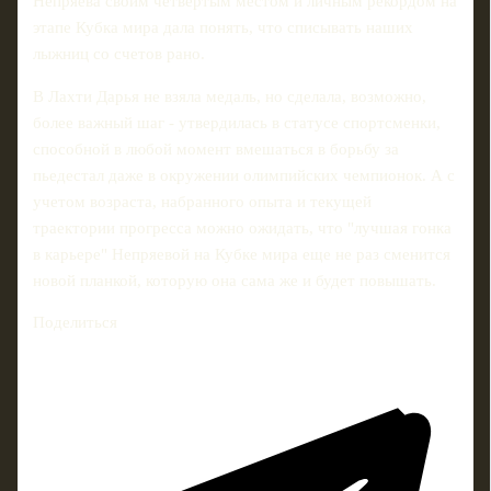
Непряева своим четвертым местом и личным рекордом на
этапе Кубка мира дала понять, что списывать наших
лыжниц со счетов рано.
В Лахти Дарья не взяла медаль, но сделала, возможно,
более важный шаг - утвердилась в статусе спортсменки,
способной в любой момент вмешаться в борьбу за
пьедестал даже в окружении олимпийских чемпионок. А с
учетом возраста, набранного опыта и текущей
траектории прогресса можно ожидать, что "лучшая гонка
в карьере" Непряевой на Кубке мира еще не раз сменится
новой планкой, которую она сама же и будет повышать.
Поделиться