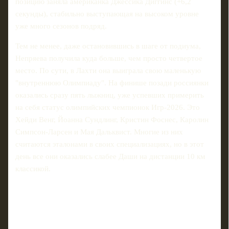
позицию заняла американка Джессика Диггинс (+6,2
секунды), стабильно выступающая на высоком уровне
уже много сезонов подряд.
Тем не менее, даже остановившись в шаге от подиума,
Непряева получила куда больше, чем просто четвертое
место. По сути, в Лахти она выиграла свою маленькую
"внутреннюю Олимпиаду". На финише позади россиянки
оказались сразу пять лыжниц, уже успевших примерить
на себя статус олимпийских чемпионок Игр-2026. Это
Хейди Венг, Йоанна Сундлинг, Кристин Фоснес, Каролин
Симпсон-Ларсен и Мая Дальквист. Многие из них
считаются эталонами в своих специализациях, но в этот
день все они оказались слабее Даши на дистанции 10 км
классикой.