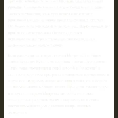
аргумент в пользу того, что Непряева вышла на новый
уровень. Четвертое место на этапе Кубка мира с таким
составом участниц зачастую ценится не меньше
бронзовой медали на менее представительных стартах.
Особенно если учитывать путь, который Дарье пришлось
пройти после неудачи на Олимпиаде, и тот
психологический груз, с которым она подходила к
заключительным этапам сезона.
Если рассматривать перспективы Непряевой в общем
зачёте будущих Кубков, то подобные гонки - фундамент.
Стабильные попадания в топ-5 и топ-6 в "классике" и
скиатлоне, с учетом прогресса в концовках и уверенности
в дуэлях с лидерами, открывают перед ней путь к борьбе
за высокие места в общем зачете. При удачном календаре
и отсутствии травм Непряева способна не только
эпизодически радовать яркими стартами, но и стать
постоянным фактором давления на признанных
фаворитов.