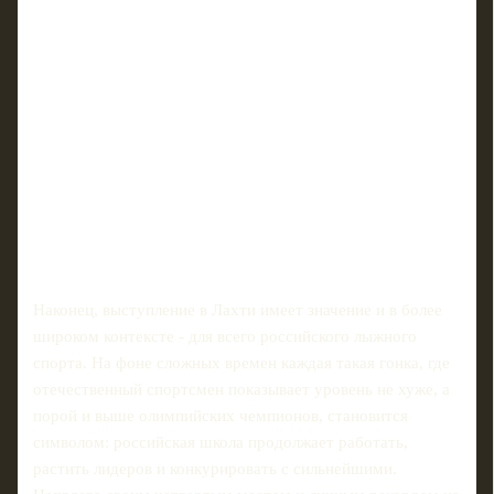
Наконец, выступление в Лахти имеет значение и в более
широком контексте - для всего российского лыжного
спорта. На фоне сложных времен каждая такая гонка, где
отечественный спортсмен показывает уровень не хуже, а
порой и выше олимпийских чемпионов, становится
символом: российская школа продолжает работать,
растить лидеров и конкурировать с сильнейшими.