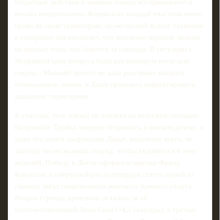
Подобные действия в лыжных гонках воспринимаются
весьма неоднозначно. Формально каждый участник имеет
право на свою траекторию, но негласный кодекс уважения
к сопернику предполагает, что медленно идущий лыжник
не мешает тому, кто борется за секунды. В ситуации с
Непряевой цена вопроса была как минимум несколько
секунд - Маккейб просто не дала россиянке выбрать
оптимальную линию, и Даше пришлось корректировать
движение, теряя время.
К счастью, этот эпизод не повлиял на итоговую позицию
Непряевой. Тройка лидеров оторвалась слишком далеко, и
даже без помех американки Дарье, вероятнее всего, не
хватило бы нескольких секунд, чтобы вклиниться в зону
медалей. Победу в Лахти оформила шведка Фрида
Карлссон, в очередной раз подтвердив статус одной из
главных звёзд современного женского лыжного спорта.
Вторая строчка протокола осталась за её
соотечественницей Линн Сван (+4,1 секунды), а третью