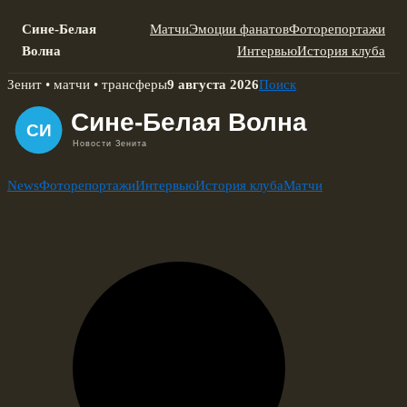
Сине-Белая
Матчи
Эмоции фанатов
Фоторепортажи
Волна
Интервью
История клуба
Skip
Зенит • матчи • трансферы
9 августа 2026
Поиск
to
content
News
Фоторепортажи
Интервью
История клуба
Матчи