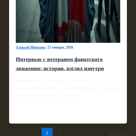
Алексей Морозов
/
25 января, 2026
Интервью с ветераном фанатского
движения: истории, взгляд изнутри
Ветеран движа: кто он и зачем вообще это
интервью Наш герой — 45‑летний Саша, в тусовке
его знают по кличке «Дед». В…
1
2
Next
→