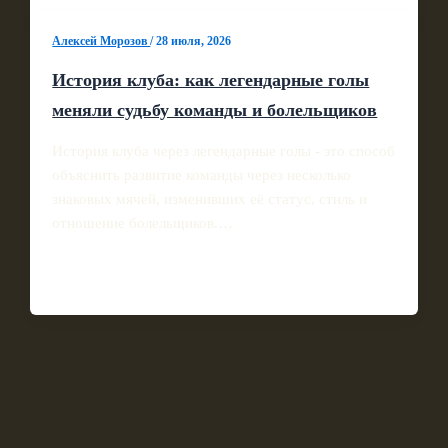
Алексей Морозов
/
28 июля, 2026
История клуба: как легендарные голы
меняли судьбу команды и болельщиков
История клуба через легендарные голы - это способ
объяснить развитие команды через несколько
знаковых мячей, изменивших её статус, стиль и
отношение болельщиков.…