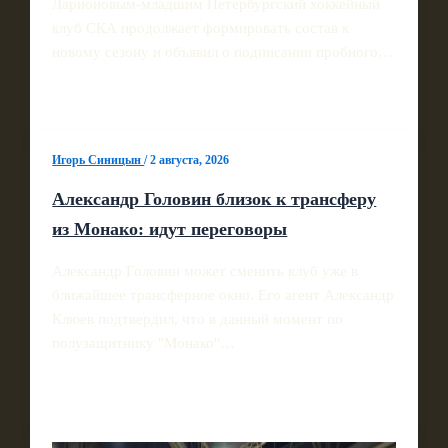
Ларионовым‑младшим Петербургский хоккейный
клуб СКА продолжает формировать состав к
новому сезону и объявил о подписании пробного…
Игорь Синицын
/
2 августа, 2026
Александр Головин близок к трансферу
из Монако: идут переговоры
Александр Головин может сменить клуб уже в
ближайшее трансферное окно. Его агент Александр
Клюев подтвердил, что в данный момент по
полузащитнику "Монако"…