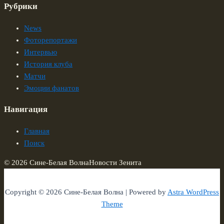
Рубрики
News
Фоторепортажи
Интервью
История клуба
Матчи
Эмоции фанатов
Навигация
Главная
Поиск
© 2026 Сине-Белая Волна
Новости Зенита
Copyright © 2026 Сине-Белая Волна | Powered by
Astra WordPress
Theme