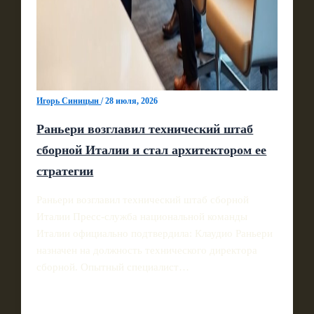
Игорь Синицын
/
28 июля, 2026
Раньери возглавил технический штаб
сборной Италии и стал архитектором ее
стратегии
Раньери возглавил технический штаб сборной
Италии Пресс-служба национальной команды
Италии официально подтвердила: Клаудио Раньери
назначен на должность технического директора
сборной. Опытный специалист…