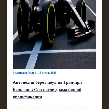
Владислав Орлов
/
18 июля, 2026
Антонелли берет поул на Гран‑при
Бельгии в Спа после драматичной
квалификации
Антонелли стартует с поула на Гран‑при Бельгии: