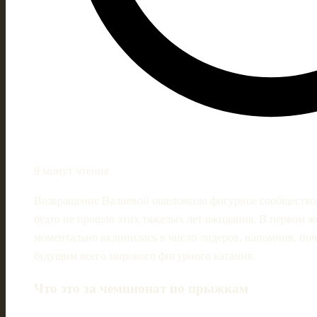
9 минут чтения
Возвращение Валиевой ошеломило фигурное сообщество:
будто не прошло этих тяжелых лет ожидания. В первом ж
моментально вклинилась в число лидеров, напомнив, поче
будущим всего мирового фигурного катания.
Что это за чемпионат по прыжкам