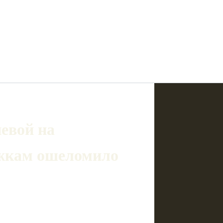
евой на
ыжкам ошеломило