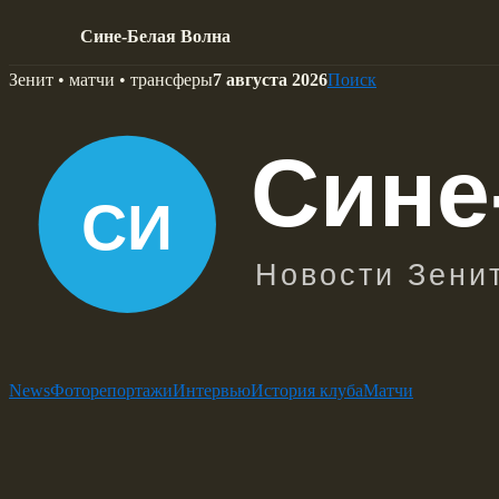
Сине-Белая Волна
Skip
Зенит • матчи • трансферы
7 августа 2026
Поиск
to
content
News
Фоторепортажи
Интервью
История клуба
Матчи