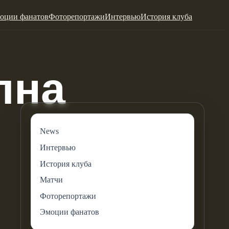
оции фанатов
Фоторепортажи
Интервью
История клуба
News
Интервью
История клуба
Матчи
Фоторепортажи
Эмоции фанатов