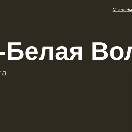
Матчи
Эм