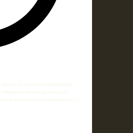
 будто и не было дисквалификации,
е официальном выходе на лед она
му её имя когда‑то ассоциировалось с