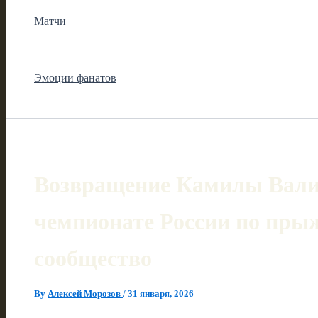
Матчи
Эмоции фанатов
Возвращение Камилы Вали
чемпионате России по пр
сообщество
By
Алексей Морозов
/
31 января, 2026