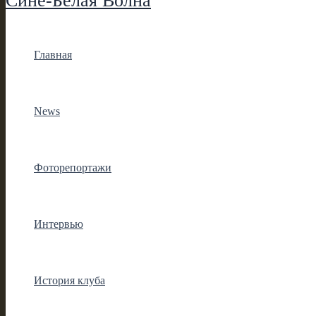
Сине-Белая Волна
Главная
News
Фоторепортажи
Интервью
История клуба