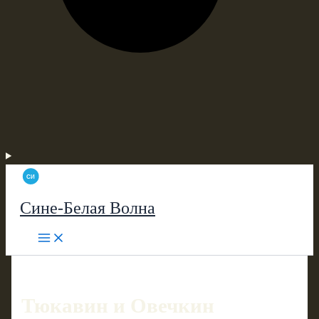
Сине-Белая Волна
Тюкавин и Овечкин