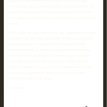
зарядиться эмоциями перед новым сезоном. И для
болельщиков такие моменты зачастую оказываются не
менее интересными, чем официальные матчи: за ними
стоит живая, человеческая сторона больших спортивных
карьер.
Таким образом, короткий ролик, где Тюкавин и Овечкин
сражаются на песчаной площадке, вобрал в себя целый
спектр смыслов: от дружеского отдыха и клубной
преемственности до намёка на продолжение великой
гонки Овечкина за рекордом Гретцки и роста нового
поколения лидеров в лице Тюкавина. Спорт, даже в
формате пляжной игры, остаётся ключевой частью их
жизни и объединяющим фактором для миллионов
любителей хоккея и футбола.
Поделиться