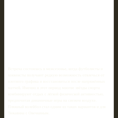
Встреча состоялась в межсезонье, когда футболисты и
хоккеисты получают редкую возможность отвлечься от
плотного графика и восстановиться после напряжённых
матчей. Именно в этот период многие звёзды спорта
комбинируют отдых с лёгкой физической активностью,
предпочитая динамичные игры на свежем воздухе.
Пляжный волейбол стал одним из таких вариантов и для
Тюкавина с Овечкиным.