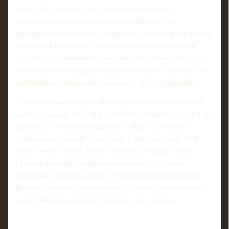
агента. Это означает, что нападающий сможет
самостоятельно выбирать дальнейший клуб без
ограничений со стороны "Кэпиталз". На этом фоне любые
новости об Овечкине - от тренировочного режима до
отдыха - воспринимаются как элементы большого пазла,
из которого болельщики пытаются угадать, насколько он
мотивирован продолжать карьеру и где её продолжит.
Статистика российского форварда остаётся уникальной
даже по меркам НХЛ. В регулярных чемпионатах лиги он
провёл 1573 матча и набрал 1687 (929+758) очков. С
учётом выступлений в плей‑офф у Овечкина уже 1006
заброшенных шайб. До абсолютного рекорда Уэйна
Гретцки, который суммарно забросил 1016 голов,
россиянину остаётся всего 10 результативных бросков.
Именно гонка за достижениями Гретцки делает каждый
сезон Овечкина событием мирового масштаба.