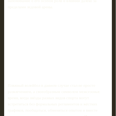
напоминание о его особой роли и влиянии далеко за
пределами ледовой арены.
Пляжный волейбол в данном случае стал не просто
развлечением, а своеобразным символом межсезонья:
время, когда звёзды разных видов спорта могут
встретиться без формальных регламентов и жёстких
графиков, пообщаться, обменяться опытом и вместе