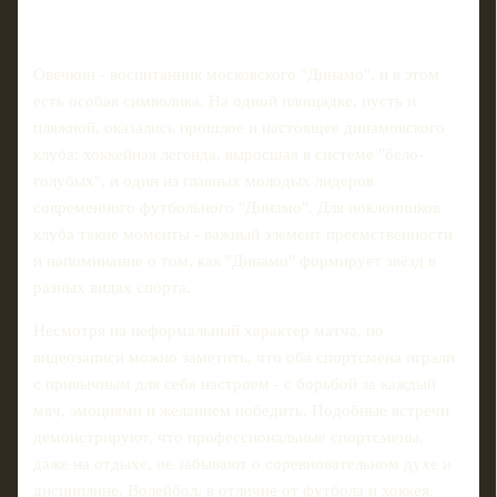
Овечкин - воспитанник московского "Динамо", и в этом
есть особая символика. На одной площадке, пусть и
пляжной, оказались прошлое и настоящее динамовского
клуба: хоккейная легенда, выросшая в системе "бело-
голубых", и один из главных молодых лидеров
современного футбольного "Динамо". Для поклонников
клуба такие моменты - важный элемент преемственности
и напоминание о том, как "Динамо" формирует звёзд в
разных видах спорта.
Несмотря на неформальный характер матча, по
видеозаписи можно заметить, что оба спортсмена играли
с привычным для себя настроем - с борьбой за каждый
мяч, эмоциями и желанием победить. Подобные встречи
демонстрируют, что профессиональные спортсмены,
даже на отдыхе, не забывают о соревновательном духе и
дисциплине. Волейбол, в отличие от футбола и хоккея,