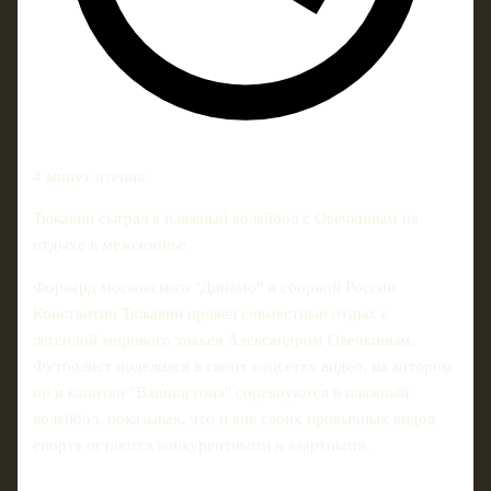
4 минут чтения
Тюкавин сыграл в пляжный волейбол с Овечкиным на
отдыхе в межсезонье
Форвард московского "Динамо" и сборной России
Константин Тюкавин провёл совместный отдых с
легендой мирового хоккея Александром Овечкиным.
Футболист поделился в своих соцсетях видео, на котором
он и капитан "Вашингтона" соревнуются в пляжный
волейбол, показывая, что и вне своих привычных видов
спорта остаются конкурентными и азартными.