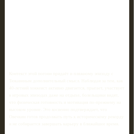
Контекст этой погони придаёт и пляжному эпизоду с
Тюкавиным дополнительный смысл. Наблюдая за тем, как
40‑летний хоккеист активно двигается, прыгает, участвует
в игровых эпизодах даже на отдыхе, болельщики видят,
что физическая готовность и мотивация по‑прежнему на
высоком уровне. Это косвенно подтверждает, что
Овечкин готов продолжать путь к историческому рекорду
и не собирается завершать карьеру в ближайшее время.