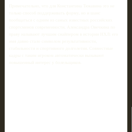
Примечательно, что для Константина Тюкавина это не
только способ поддерживать форму, но и шанс
пообщаться с одним из самых известных российских
спортсменов современности. Александра Овечкина по
праву называют лучшим снайпером в истории НХЛ: его
имя давно стало символом результативности,
стабильности и спортивного долголетия. Совместные
кадры с таким игроком автоматически вызывают
повышенный интерес у болельщиков.