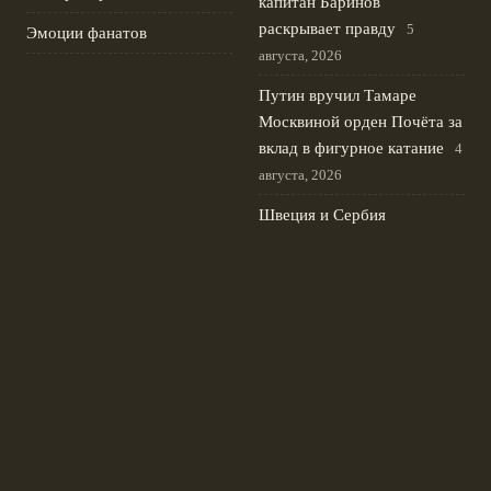
капитан Баринов
раскрывает правду
5
Эмоции фанатов
августа, 2026
Путин вручил Тамаре
Москвиной орден Почёта за
вклад в фигурное катание
4
августа, 2026
Швеция и Сербия
отказались поддержать
Инфантино на выборах
президента ФИФА 2027
3
августа, 2026
Александр Головин близок к
трансферу из Монако: идут
переговоры
2 августа, 2026
© 2026 Сине-Белая Волна
Новости Зенита