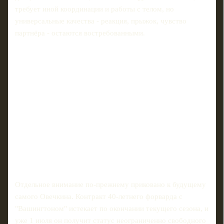
требует иной координации и работы с телом, но
универсальные качества - реакция, прыжок, чувство
партнёра - остаются востребованными.
Отдельное внимание по‑прежнему приковано к будущему
самого Овечкина. Контракт 40‑летнего форварда с
"Вашингтоном" истекает по окончании текущего сезона, и
уже 1 июля он получит статус неограниченно свободного