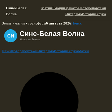
Сине-Белая
Матчи
Эмоции фанатов
Фоторепортажи
Волна
Интервью
История клуба
Skip
Зенит • матчи • трансферы
6 августа 2026
Поиск
to
content
News
Фоторепортажи
Интервью
История клуба
Матчи