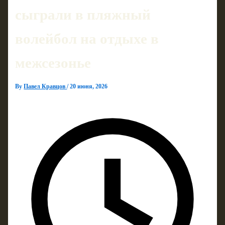
сыграли в пляжный
волейбол на отдыхе в
межсезонье
By
Павел Кравцов
/
20 июня, 2026