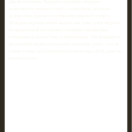
Для Константина Тюкавина подобное общение -
возможность перенять опыт у спортсмена, который
долгие годы держится на вершине мирового спорта.
Молодым игрокам важно видеть, как даже суперзвёзды в
неофициальной обстановке сохраняют дисциплину,
отношение к своему телу и тренировкам. Это формирует
правильный профессиональный ориентир: успех - это не
только талант, но и ежедневная работа над собой, даже во
время отпуска.