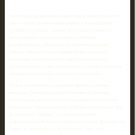
Такие кросс‑форматные встречи представителей разных
видов спорта положительно влияют и на восприятие
российского спорта в целом. Футболист и хоккеист,
выступающие за ведущие клубы и сборные,
демонстрируют, что между дисциплинами больше
общего, чем кажется на первый взгляд: командное
мышление, ответственность перед болельщиками,
постоянная работа над мастерством и умение сохранять
здравый баланс между отдыхом и нагрузками.
Нельзя не отметить и медийный эффект подобных
эпизодов. Совместные видео Тюкавина и Овечкина
моментально расходятся по спортивным и новостным
площадкам, усиливая интерес к обоим спортсменам. Для
футбольного "Динамо" это дополнительный
информационный повод подчеркнуть статус Тюкавина как
одного из лиц клуба, а для Овечкина - ещё одно