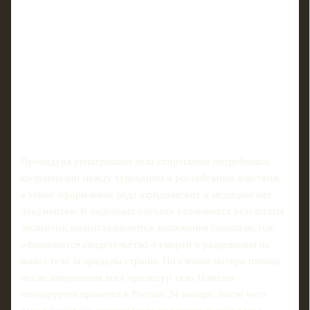
Процедура репатриации тела спортсмена потребовала
координации между турецкими и российскими властями,
а также оформления ряда юридических и медицинских
документов. В подобных случаях уточняются результаты
экспертиз, подготавливаются заключения специалистов,
оформляется свидетельство о смерти и разрешения на
вывоз тела за пределы страны. По словам матери пловца,
после завершения всех процедур тело Николая
планируется привезти в Россию 24 января, после чего