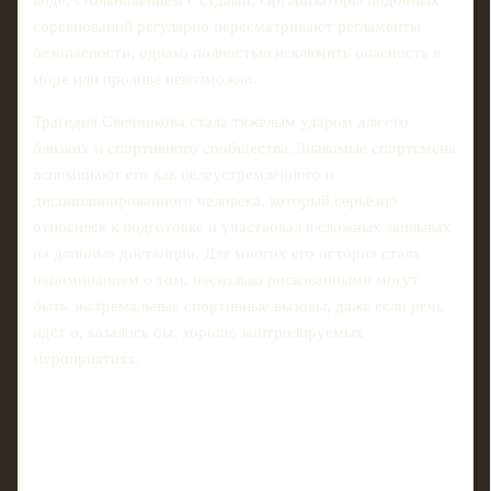
воде, столкновением с судами. Организаторы подобных
соревнований регулярно пересматривают регламенты
безопасности, однако полностью исключить опасность в
море или проливе невозможно.
Трагедия Свечникова стала тяжёлым ударом для его
близких и спортивного сообщества. Знакомые спортсмена
вспоминают его как целеустремлённого и
дисциплинированного человека, который серьёзно
относился к подготовке и участвовал в сложных заплывах
на длинные дистанции. Для многих его история стала
напоминанием о том, насколько рискованными могут
быть экстремальные спортивные вызовы, даже если речь
идёт о, казалось бы, хорошо контролируемых
мероприятиях.