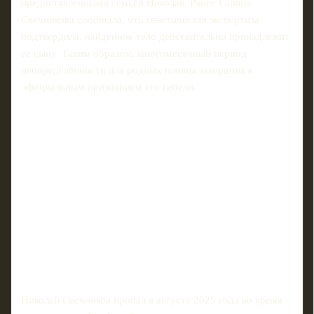
предоставленными семьёй Николая. Ранее Галина
Свечникова сообщала, что генетическая экспертиза
подтвердила: найденное тело действительно принадлежит
её сыну. Таким образом, многомесячный период
неопределённости для родных пловца завершился
официальным признанием его гибели.
Николай Свечников пропал в августе 2025 года во время