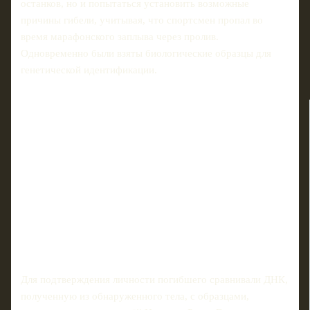
останков, но и попытаться установить возможные
причины гибели, учитывая, что спортсмен пропал во
время марафонского заплыва через пролив.
Одновременно были взяты биологические образцы для
генетической идентификации.
Для подтверждения личности погибшего сравнивали ДНК,
полученную из обнаруженного тела, с образцами,