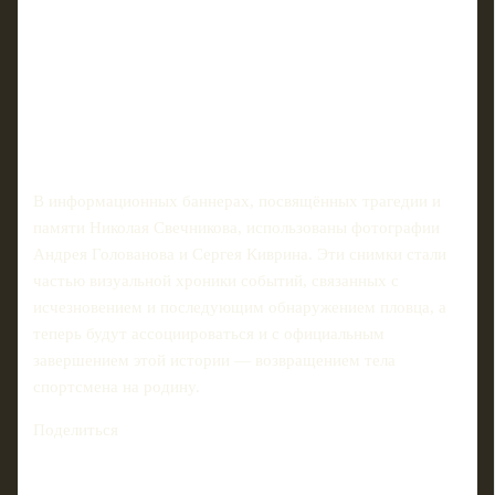
В информационных баннерах, посвящённых трагедии и
памяти Николая Свечникова, использованы фотографии
Андрея Голованова и Сергея Киврина. Эти снимки стали
частью визуальной хроники событий, связанных с
исчезновением и последующим обнаружением пловца, а
теперь будут ассоциироваться и с официальным
завершением этой истории — возвращением тела
спортсмена на родину.
Поделиться