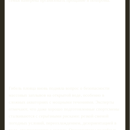
семья намерена организовать прощание и похороны.
Гибель пловца вновь подняла вопрос о безопасности
массовых заплывов на открытой воде, особенно в
сложных акваториях с мощными течениями. Эксперты
отмечают, что даже хорошо подготовленные спортсмены
сталкиваются с серьёзными рисками: резкой сменой
погодных условий, переохлаждением, дезориентацией в