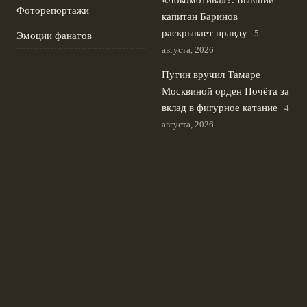
«Локомотива»?. Бывший
Фоторепортажи
капитан Баринов
раскрывает правду
5
Эмоции фанатов
августа, 2026
Путин вручил Тамаре
Москвиной орден Почёта за
вклад в фигурное катание
4
августа, 2026
Швеция и Сербия
отказались поддержать
Инфантино на выборах
президента ФИФА 2027
3
августа, 2026
Александр Головин близок к
трансферу из Монако: идут
переговоры
2 августа, 2026
© 2026 Сине-Белая Волна
Новости Зенита