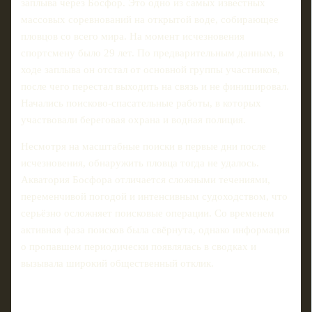
заплыва через Босфор. Это одно из самых известных
массовых соревнований на открытой воде, собирающее
пловцов со всего мира. На момент исчезновения
спортсмену было 29 лет. По предварительным данным, в
ходе заплыва он отстал от основной группы участников,
после чего перестал выходить на связь и не финишировал.
Начались поисково-спасательные работы, в которых
участвовали береговая охрана и водная полиция.
Несмотря на масштабные поиски в первые дни после
исчезновения, обнаружить пловца тогда не удалось.
Акватория Босфора отличается сложными течениями,
переменчивой погодой и интенсивным судоходством, что
серьёзно осложняет поисковые операции. Со временем
активная фаза поисков была свёрнута, однако информация
о пропавшем периодически появлялась в сводках и
вызывала широкий общественный отклик.