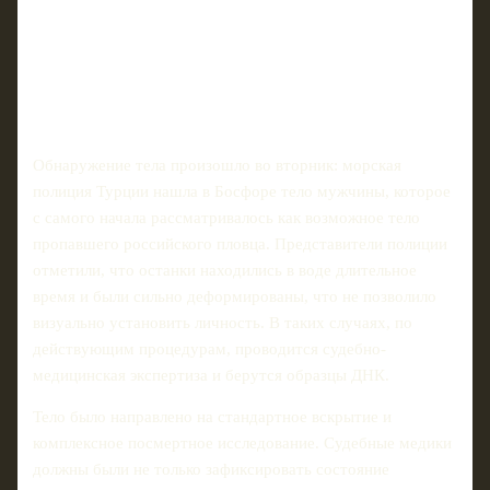
Обнаружение тела произошло во вторник: морская
полиция Турции нашла в Босфоре тело мужчины, которое
с самого начала рассматривалось как возможное тело
пропавшего российского пловца. Представители полиции
отметили, что останки находились в воде длительное
время и были сильно деформированы, что не позволило
визуально установить личность. В таких случаях, по
действующим процедурам, проводится судебно-
медицинская экспертиза и берутся образцы ДНК.
Тело было направлено на стандартное вскрытие и
комплексное посмертное исследование. Судебные медики
должны были не только зафиксировать состояние