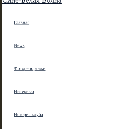
Сине-Белая Волна
Главная
News
Фоторепортажи
Интервью
История клуба