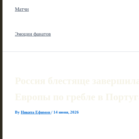
Матчи
Эмоции фанатов
Россия блестяще завершил
Европы по гребле в Португ
By
Никита Ефимов
/
14 июня, 2026