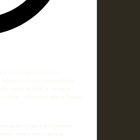
ках и каноэ в Португалии с
х ограничений и без национального
ире. Серия медалей, в том числе
та сезона - чемпионата мира в Польше.
команда выступала в нейтральном
ребного спорта уже позволила