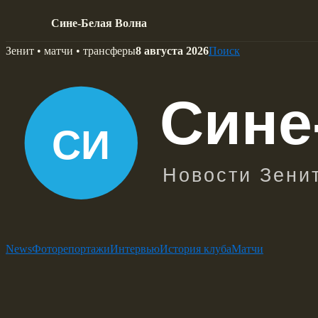
Сине-Белая Волна
Skip
Зенит • матчи • трансферы
8 августа 2026
Поиск
to
content
News
Фоторепортажи
Интервью
История клуба
Матчи