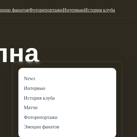
оции фанатов
Фоторепортажи
Интервью
История клуба
News
Интервью
История клуба
Матчи
Фоторепортажи
Эмоции фанатов