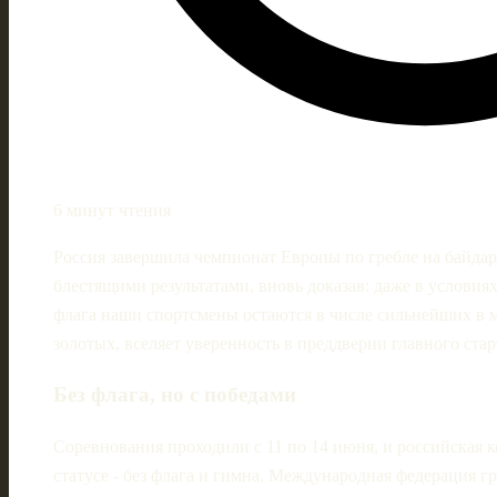
6 минут чтения
Россия завершила чемпионат Европы по гребле на байдар
блестящими результатами, вновь доказав: даже в условия
флага наши спортсмены остаются в числе сильнейших в м
золотых, вселяет уверенность в преддверии главного стар
Без флага, но с победами
Соревнования проходили с 11 по 14 июня, и российская 
статусе - без флага и гимна. Международная федерация г