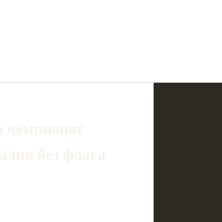
а чемпионат
алии без флага