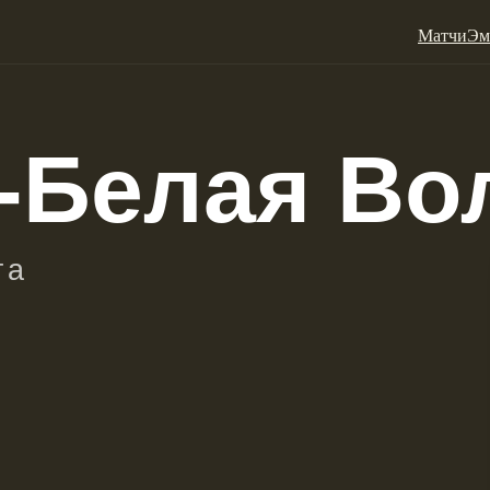
Матчи
Эм