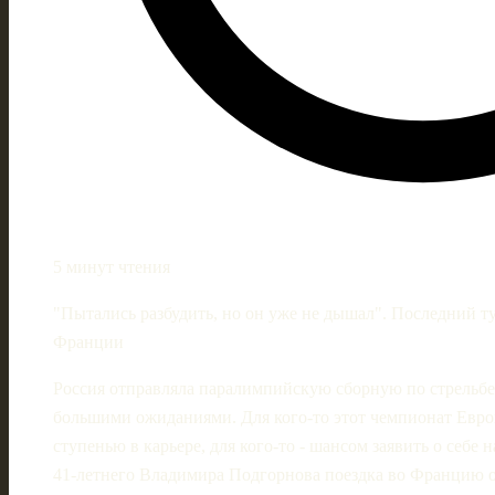
5 минут чтения
"Пытались разбудить, но он уже не дышал". Последний 
Франции
Россия отправляла паралимпийскую сборную по стрельбе
большими ожиданиями. Для кого‑то этот чемпионат Евро
ступенью в карьере, для кого‑то - шансом заявить о себе
41‑летнего Владимира Подгорнова поездка во Францию о