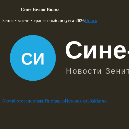
Сине-Белая Волна
Skip
Зенит • матчи • трансферы
6 августа 2026
Поиск
to
content
News
Фоторепортажи
Интервью
История клуба
Матчи