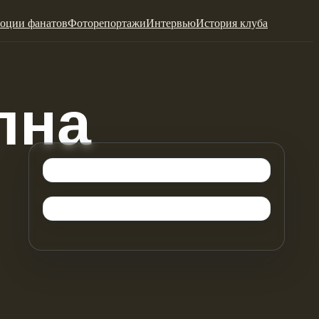
оции фанатов
Фоторепортажи
Интервью
История клуба