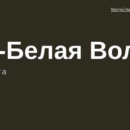
Матчи
Эм