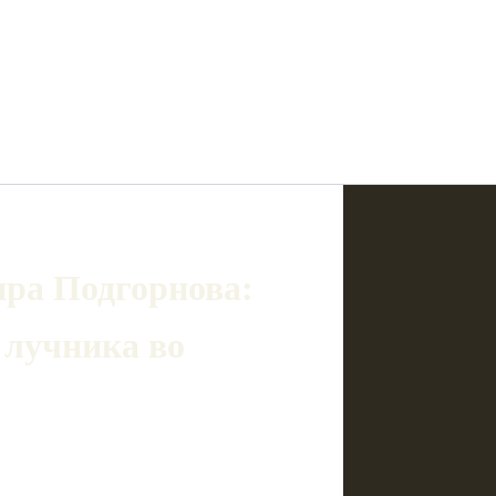
ра Подгорнова:
 лучника во