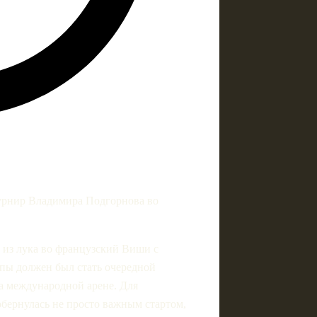
турнир Владимира Подгорнова во
 из лука во французский Виши с
пы должен был стать очередной
 на международной арене. Для
бернулась не просто важным стартом,