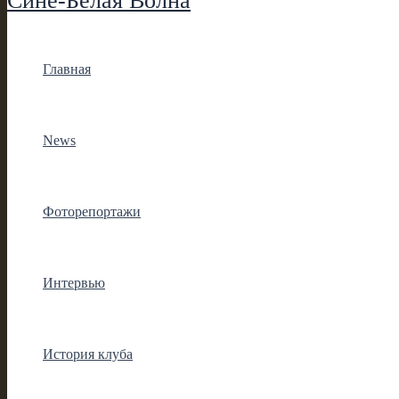
Сине-Белая Волна
Главная
News
Фоторепортажи
Интервью
История клуба