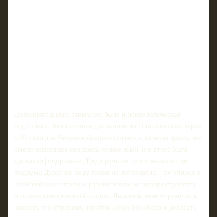
Дополнительным стимулом была и психологическая
подоплека. Аналогичная дистанция на Олимпийских играх
в Италии для Непряевой превратилась в личную драму: на
смене инвентаря она взяла чужие лыжи и в итоге была
дисквалифицирована. Тогда речь не шла о медали - до
подиума Дарья по ходу гонки не дотягивала, - но эпизод с
ошибкой моментально разошелся по медиапространству
и оставил неприятный осадок. Лыжница явно стремилась
закрыть эту страницу, пройти 50 км без сбоев и доказать