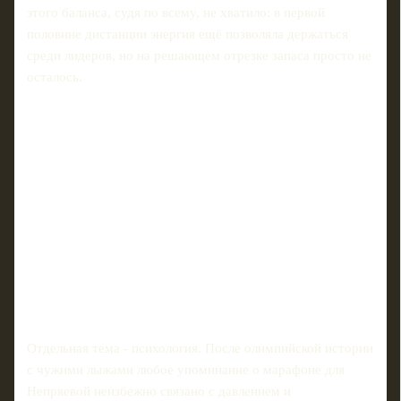
этого баланса, судя по всему, не хватило: в первой
половине дистанции энергия ещё позволяла держаться
среди лидеров, но на решающем отрезке запаса просто не
осталось.
Отдельная тема - психология. После олимпийской истории
с чужими лыжами любое упоминание о марафоне для
Непряевой неизбежно связано с давлением и