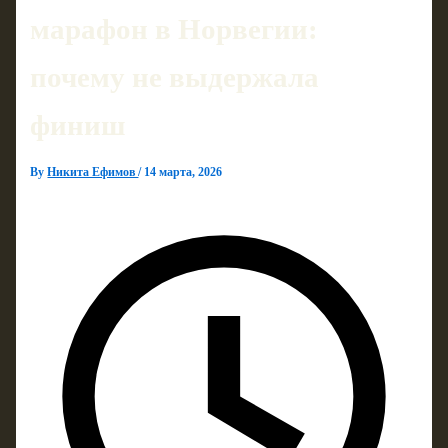
марафон в Норвегии:
почему не выдержала
финиш
By
Никита Ефимов
/
14 марта, 2026