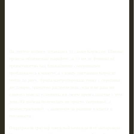
На другом полюсе оставалась та самая Карлссон. Шведка
провела образцовый марафон: за 10 км до финиша её
преимущество над ближайшими соперницами
приближалось к минуте, а к концу дистанции выросло
почти до двух. Фрида контролировала гонку с середины
дистанции, грамотно распределила силы и не дала ни
единого повода усомниться в своем превосходстве в этот
день. Её победа получилась не просто уверенной, а
демонстративной - с акцентом на разнице в классе и
готовности.
Поддержали триумф шведской команды и её напарницы.