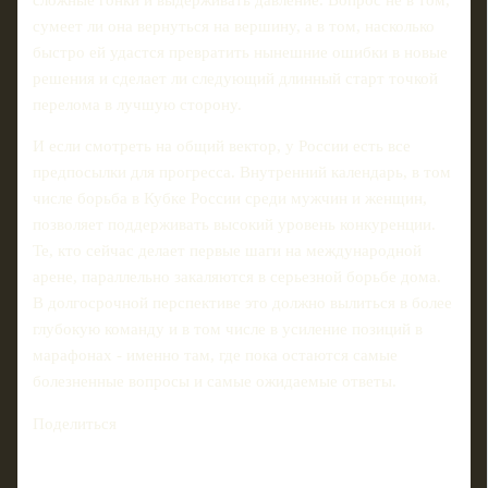
сумеет ли она вернуться на вершину, а в том, насколько
быстро ей удастся превратить нынешние ошибки в новые
решения и сделает ли следующий длинный старт точкой
перелома в лучшую сторону.
И если смотреть на общий вектор, у России есть все
предпосылки для прогресса. Внутренний календарь, в том
числе борьба в Кубке России среди мужчин и женщин,
позволяет поддерживать высокий уровень конкуренции.
Те, кто сейчас делает первые шаги на международной
арене, параллельно закаляются в серьезной борьбе дома.
В долгосрочной перспективе это должно вылиться в более
глубокую команду и в том числе в усиление позиций в
марафонах - именно там, где пока остаются самые
болезненные вопросы и самые ожидаемые ответы.
Поделиться