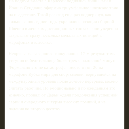
На подиум вместе с Карлссон поднялись Линн Сван и
Йоанна Сундлинг, оформив триумфальное шведское трио
на пьедестале. Такой расклад еще раз подчеркнул, как
сильно за последние годы укрепились позиции сборной
Швеции в женских дистанционных гонках - они уверенно
закрывают сразу несколько медальных позиций в
марафонах и классике.
Непряева же завершила гонку лишь с 17-м результатом,
уступив победительнице более трех с половиной минут.
Формально это не катастрофа - место в топ-20 на
марафоне Кубка мира для спортсменки, вернувшейся на
международный уровень после долгого перерыва, можно
считать рабочим. Но эмоционально и по ожиданиям это,
конечно, провал: от Дарьи ждали продолжения успешной
серии и очередного штурма высоких позиций, а не
падения во вторую десятку.