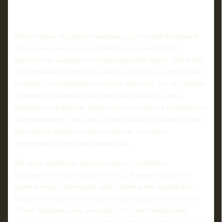
Несмотря на неудачную концовку, для самой Непряевой
этот сезон можно рассматривать как важный этап
перезапуска карьеры на международной арене. Она вновь
почувствовала ритм Кубка мира, вернулась к регулярным
стартам с сильнейшими и смогла показать, что её уровень
позволяет стабильно находиться недалеко от элиты.
Марафон в Норвегии, скорее всего, останется неприятным
напоминанием о том, как хрупок баланс в лыжных гонках:
небольшой провал на одном отрезке способен
перечеркнуть все планы на медаль.
Но опыт подобных провалов часто становится
фундаментом для будущих побед. Лыжники высшего
уровня не раз проходили через провальные марафоны,
прежде чем научились идеально распределять усилия на
50 км. Непряева уже доказала, что умеет выигрывать
сложные гонки и выдерживать давление. Вопрос не в том,