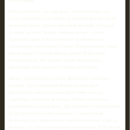
болельщиков.
Важно понимать, что марафон - особый формат, где
успех складывается не только из текущей формы. На 50
км влияют памяь трассы, высотный профиль, погодные
условия, нюансы смазки, взаимодействие с сервис-
бригадой и даже психологическая устойчивость к
длительному одиночному усилию. Непряева пока только
заново входит в этот режим на уровне Кубка мира.
Неудивительно, что именно самый тяжелый вид
программы пока дается ей сложнее остальных.
Можно предположить и чисто физические причины
неудачи. После насыщенной недели, в которой
приходилось выступать в высоком темпе и часто
стартовать, организм не всегда успевает полностью
восстановиться к марафону. Для идеального прохождения
50 км требуется особая подводка - с акцентом на
выносливость, уменьшением соревновательного стресса
незадолго до старта и правильной разгрузкой. В Норвегии