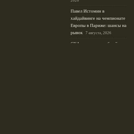
2026
Павел Истомин в
хайдайвинге на чемпионате
Европы в Париже: шансы на
рывок
7 августа, 2026
СКА заключил пробный
контракт с Игорем
Ларионовым‑младшим в
КХЛ
6 августа, 2026
© 2026 Сине-Белая Волна
Новости Зенита