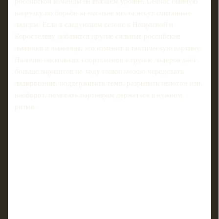
российской команды на высшем уровне. Сейчас главную
нагрузку по борьбе за высокие места несут считанные
лидеры. Если в следующем сезоне к Непряевой и
Коростелеву добавятся другие сильные российские
лыжники и лыжницы, это изменит и тактическую картину.
Наличие нескольких спортсменов в группе лидеров даёт
больше вариантов по ходу гонки: можно чередовать
лидирование, поддерживать темп, разрывать пелотон или,
наоборот, помогать партнерам держаться в нужном
ритме.