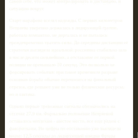
самой себе, что может контролировать и дистанцию, и
ситуацию вокруг.
Старт марафона вселял надежды. С первых километров
Непряева уверенно держалась в лидирующей группе,
работала компактно, не дергалась и не пыталась
преждевременно тратить силы. До середины дистанции её
стратегия выглядела идеальной: россиянка стабильно шла
в числе десяти сильнейших, а отставание от первой
позиции не превышало 10 секунд. Это позволяло не
форсировать события: при таком временном разрыве
основная борьба обычно переносится на финальный
отрезок, где решают уже не только физические ресурсы,
но и тактика.
Однако первые тревожные сигналы обозначились на
отсечке 27,9 км. Формально положение Непряевой
оставалось неплохим - шестое место, все еще рядом с
фаворитками. Но цифры по отставанию уже выглядели
иначе: 12,5 секунды до лидирующей шведки Фриды