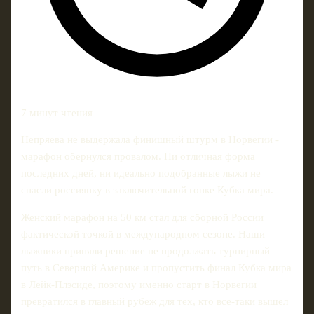
7 минут чтения
Непряева не выдержала финишный штурм в Норвегии -
марафон обернулся провалом. Ни отличная форма
последних дней, ни идеально подобранные лыжи не
спасли россиянку в заключительной гонке Кубка мира.
Женский марафон на 50 км стал для сборной России
фактической точкой в международном сезоне. Наши
лыжники приняли решение не продолжать турнирный
путь в Северной Америке и пропустить финал Кубка мира
в Лейк-Плэсиде, поэтому именно старт в Норвегии
превратился в главный рубеж для тех, кто все-таки вышел