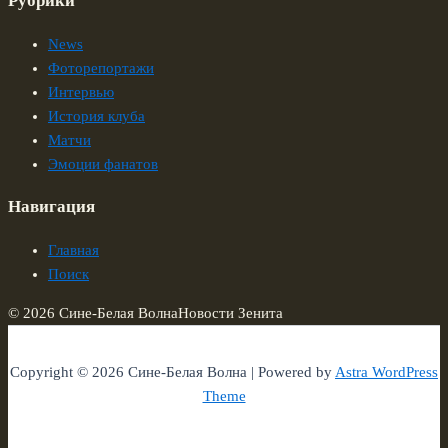
Рубрики
News
Фоторепортажи
Интервью
История клуба
Матчи
Эмоции фанатов
Навигация
Главная
Поиск
© 2026 Сине-Белая Волна
Новости Зенита
Copyright © 2026 Сине-Белая Волна | Powered by
Astra WordPress
Theme