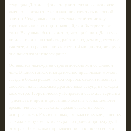
секундам. Для марафона это уже тревожный звоночек:
именно на этом отрезке важно не отпустить основной
эшелон. Чем дольше спортсменка остаётся между
группами или в роли догоняющей, тем быстрее тают
силы. Визуально было заметно, что прибавить Даша уже
не может - мышцы забиты, работа в подъемах дается все
тяжелее, а на равнине не хватает той мощности, которую
она показывала неделей ранее.
Оставалась надежда на стратегический ход со сменой
лыж. В таких гонках иногда именно правильный момент
заезда в боксы решает исход борьбы: свежий инвентарь
способен дать несколько драгоценных секунд на каждом
километре. Теоретически у Непряевой было два варианта
- рискнуть и пройти дистанцию без пит-стопа, экономя
время, или все же заехать, сделав ставку на более
быстрые лыжи. Россиянка выбрала классическое решение:
заехала в зону смены и аккуратно провела процедуру. На
этот раз - безо всяких приключений и точно со своими