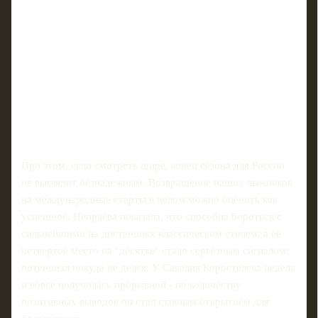
При этом, если смотреть шире, конец сезона для России
не выглядит безнадежным. Возвращение наших лыжников
на международные старты в целом можно оценить как
успешное. Непряева показала, что способна бороться с
сильнейшими на дистанциях классическим стилем, а её
четвертое место на "десятке" стало серьезным сигналом:
потенциал никуда не делся. У Савелия Коростелева неделя
и вовсе получилась прорывной - по количеству
позитивных выводов он стал главным открытием для