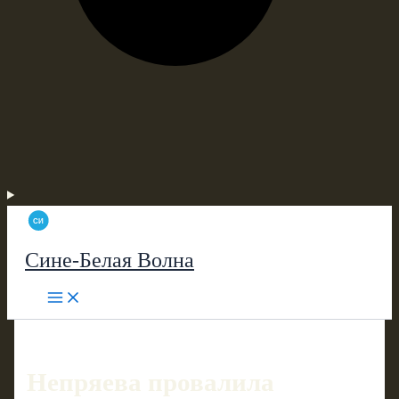
Сине-Белая Волна
Непряева провалила