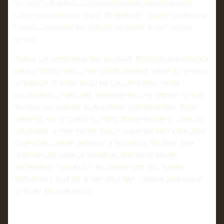
на трассу. В такой ситуации внимание автоматически
сосредоточилось на Дарье Непряевой - лидере команды и
самой стабильной российской лыжнице этого отрезка
сезона.
Повод для оптимизма был весомый. Предыдущая неделя в
рамках Кубка мира стала для Непряевой одной из лучших
за карьеру. В гонке на 10 км классическим стилем с
раздельного старта она финишировала четвертой - это её
высшее достижение на подобных соревнованиях. Было
заметно, как от старта к старту Дарья чувствует себя все
увереннее: лучше читает трассу, адаптируется к высоким
скоростям, смелее работает в подъемах. На фоне этих
успехов ожидания от марафона выглядели вполне
логичными - казалось, у россиянки есть все, чтобы
побороться хотя бы за топ-10, а при удачном раскладе и
за более высокие места.