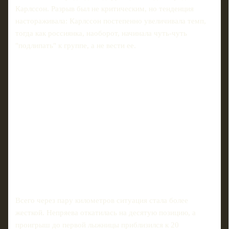
Карлссон. Разрыв был не критическим, но тенденция
настораживала: Карлссон постепенно увеличивала темп,
тогда как россиянка, наоборот, начинала чуть-чуть
"подлипать" к группе, а не вести ее.
Всего через пару километров ситуация стала более
жесткой. Непряева откатилась на десятую позицию, а
проигрыш до первой лыжницы приблизился к 20