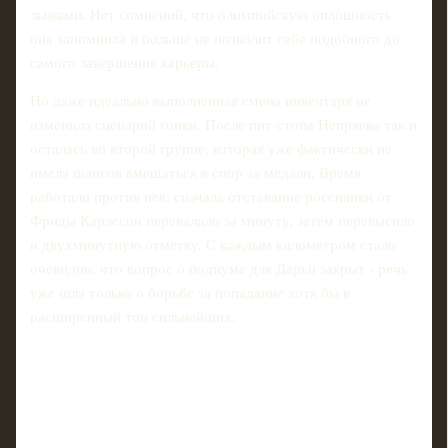
лыжами. Нет сомнений, что олимпийскую оплошность
она запомнила и больше не позволит себе подобного до
самого завершения карьеры.
Но даже идеально выполненная смена инвентаря не
изменила сценарий гонки. После пит-стопа Непряева так и
осталась во второй группе, которая уже фактически не
имела шансов вмешаться в спор за медали. Время
работало против неё: сначала отставание россиянки от
Фриды Карлссон перевалило за минуту, затем перевысило
и двухминутную отметку. С каждым километром стало
очевидно, что вопрос о подиуме для Дарьи закрыт - речь
уже шла только о борьбе за попадание хотя бы в
расширенный топ сильнейших.