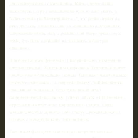
дополнительными ожиданиями. Когда спортсменка
выходит на старт с желанием не просто выступить, а
"обязательно реабилитироваться", это редко играет на
руку. В такие моменты шаг до излишнего внутреннего
напряжения очень мал, а именно оно часто приводит к
тому, что силы начинают расходоваться быстрее
обычного.
И все же на этом фоне вывод напрашивается умеренно
оптимистичный. Успехи в марафонах к Непряевой могут
прийти уже в ближайшие сезоны. Текущая гонка показала
не отсутствие класса, а скорее нехватку стабильности и
правильной подводки. Если тренерский штаб
скорректирует подготовку, усилит работу над длинными
отрезками и учтёт опыт норвежского старта, Дарья
вполне способна вернуть себе статус претендентки на
подиум и в сверхдальних дисциплинах.
Значимым фактором станет и расширение состава