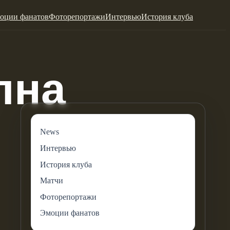
оции фанатов
Фоторепортажи
Интервью
История клуба
News
Интервью
История клуба
Матчи
Фоторепортажи
Эмоции фанатов