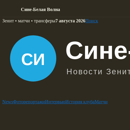
Сине-Белая Волна
Skip
Зенит • матчи • трансферы
7 августа 2026
Поиск
to
content
News
Фоторепортажи
Интервью
История клуба
Матчи