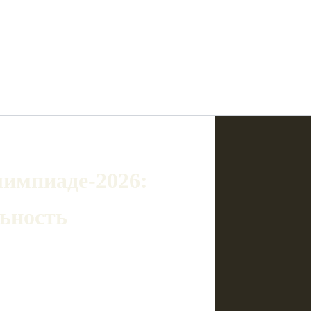
лимпиаде‑2026:
льность