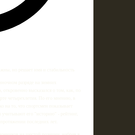
ажны, но решает имя и стабильность
иночном разряде на зимних
откровенно высказался о том, как, по
те четырехлетия. По его мнению, в
ко на то, что спортсмен показывает
 и учитывают его "историю" - рейтинг,
а протяжении последних лет.
очников на шестой позиции, набрав в