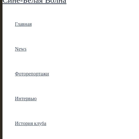
Сине-Белая Волна
Главная
News
Фоторепортажи
Интервью
История клуба