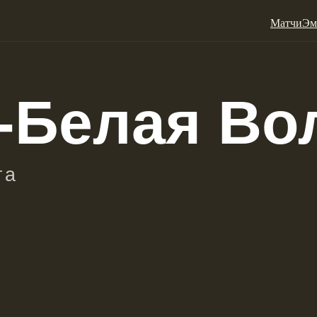
Матчи
Эм