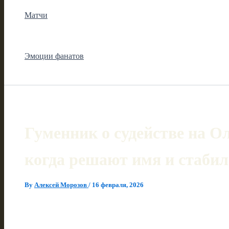
Матчи
Эмоции фанатов
Гуменник о судействе на О
когда решают имя и стаби
By
Алексей Морозов
/
16 февраля, 2026