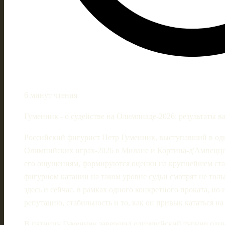
6 минут чтения
Гуменник - о судействе на Олимпиаде‑2026: результаты в
Российский фигурист Петр Гуменник, выступавший в од
Олимпийских играх‑2026 в Милане и Кортина‑д'Ампеццо, 
его ощущениям, формируются оценки на крупнейшем стар
фигурном катании на таком уровне судьи смотрят не толь
здесь и сейчас, в рамках одного конкретного проката, но
репутацию, стабильность и то, как он привык кататься н
В пятницу Гуменник завершил олимпийский турнир один