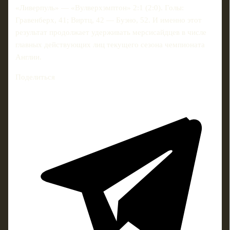
«Ливерпуль» — «Вулверхэмптон» 2:1 (2:0). Голы:
Гравенберх, 41; Виртц, 42 — Буэно, 52. И именно этот
результат продолжает удерживать мерсисайдцев в числе
главных действующих лиц текущего сезона чемпионата
Англии.
Поделиться