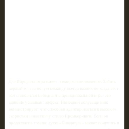
Для Вирца эта игра имеет и имиджевое значение. Забить
первый мяч за новую команду всегда важно, но когда этот
гол становится победным в принципиальной игре, это
вдвойне усиливает эффект. Немецкий полузащитник
демонстрирует, что способен адаптироваться к высоким
скоростям и жесткому стилю Премьер‑лиги. Если он
продолжит в том же духе, «Ливерпуль» может получить в