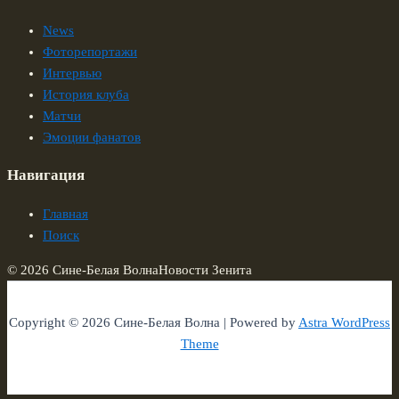
News
Фоторепортажи
Интервью
История клуба
Матчи
Эмоции фанатов
Навигация
Главная
Поиск
© 2026 Сине-Белая Волна
Новости Зенита
Copyright © 2026 Сине-Белая Волна | Powered by
Astra WordPress
Theme