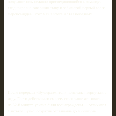
полузащитник, недавно присоединившийся к команде,
хладнокровно завершил атаку и забил свой первый гол за
мерсисайдцев. Этот мяч в итоге и стал победным.
После перерыва «Вулверхэмптон» попытался вернуться в
игру. Гости действовали смелее, стали чаще атаковать и
на 52‑й минуте усилия были вознаграждены — отличился
Сантьяго Буэно, сократив отставание до минимума.