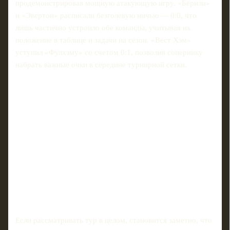
продемонстрировав мощную атакующую игру. «Бёрнли»
и «Эвертон» расписали безголевую ничью — 0:0, что
лишь частично устроило обе команды, учитывая их
положение в таблице и задачи на сезон. «Вест Хэм»
уступил «Фулхэму» со счетом 0:1, позволив сопернику
набрать важные очки в середине турнирной сетки.
Если рассматривать тур в целом, становится заметно, что