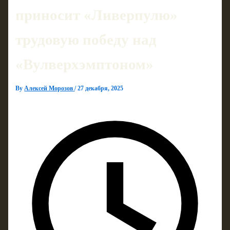
приносит «Ливерпулю»
трудовую победу над
«Вулверхэмптоном»
By
Алексей Морозов
/
27 декабря, 2025