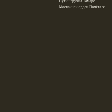
Путин вручил Тамаре
Москвиной орден Почёта за
вклад в фигурное катание
4
августа, 2026
Швеция и Сербия
отказались поддержать
Инфантино на выборах
президента ФИФА 2027
3
августа, 2026
© 2026 Сине-Белая Волна
Новости Зенита
News
Интервью
История клуба