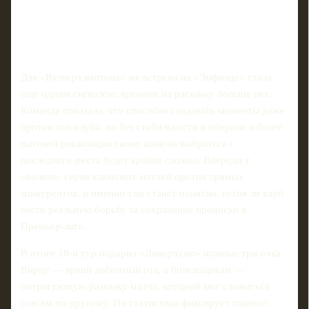
Для «Вулверхэмптона» же встреча на «Энфилде» стала
еще одним сигналом: времени на раскачку больше нет.
Команда показала, что способна создавать моменты даже
против топ‑клуба, но без стабильности в обороне и более
высокой реализации своих шансов выбраться с
последнего места будет крайне сложно. Впереди у
«волков» серия ключевых матчей против прямых
конкурентов, и именно там станет понятно, готов ли клуб
вести реальную борьбу за сохранение прописки в
Премьер‑лиге.
В итоге 18‑й тур подарил «Ливерпулю» нужные три очка,
Вирцу — яркий дебютный гол, а болельщикам —
интригующую развязку матча, который мог сложиться
совсем по‑другому. Но статистика фиксирует главное: