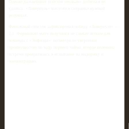
Однако дальнейших успехов «волкам» добиться не
удалось: «Ливерпуль» выстоял и сохранил нужный
результат.
Финальный свисток зафиксировал победу «Ливерпуля» —
2:1. Формально матч получился не самым лёгким для
команды с «Энфилда»: несмотря на уверенное
преимущество по ходу первого тайма, вторая половина
встречи превратилась в испытание на выдержку и
концентрацию.