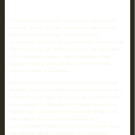
С турнирной точки зрения эта виктория имеет особое
значение. Набрав 32 очка, «Ливерпуль» закрепился на
четвертой строке таблицы, сохраняя контакт с
лидирующей группой и продолжая борьбу за место в зоне
Лиги чемпионов. Для «Вулверхэмптона» же поражение
стало очередным ударом: с двумя очками в активе
команда остается на последнем месте и всё глубже
увязает в борьбе за выживание.
На фоне этого результата особенно выделяется фигура
Флориана Вирца. От новичка ожидали креатива в атаке и
умения обострять игру, но он сразу же добавил к этому
результативность. Дебютный гол в одном из ключевых
матчей тура — важный психологический толчок и для
самого футболиста, и для всей команды. Его
взаимодействие с Гравенберхом и партнерами по атаке
уже в первых матчах показывает, что «Ливерпуль»