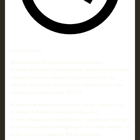
4 минут чтения
Дебютный мяч Флориана Вирца в английской
Премьер‑лиге сразу стал ключевым: именно его гол помог
«Ливерпулю» дома одержать трудовую победу над
«Вулверхэмптоном» со счетом 2:1 в рамках 18‑го тура
чемпионата Англии сезона 2025/26.
Хозяева поля решили исход матча еще до перерыва. На
41‑й минуте Райан Гравенберх открыл счет,
воспользовавшись преимуществом «Ливерпуля» в центре
поля и точной передачей партнеров. Уже через минуту, на
42‑й, к удару подключился Виртц: немецкий