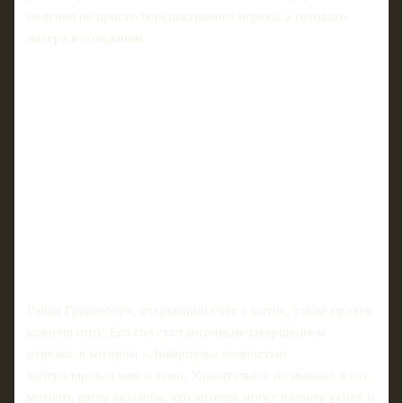
получил не просто перспективного игрока, а готового
лидера в созидании.
Райан Гравенберх, открывший счет в матче, также провел
важную игру. Его гол стал логичным завершением
отрезка, в котором «Ливерпуль» полностью
контролировал мяч и темп. Удивительно, но именно в тот
момент, когда казалось, что хозяева могут развить успех и