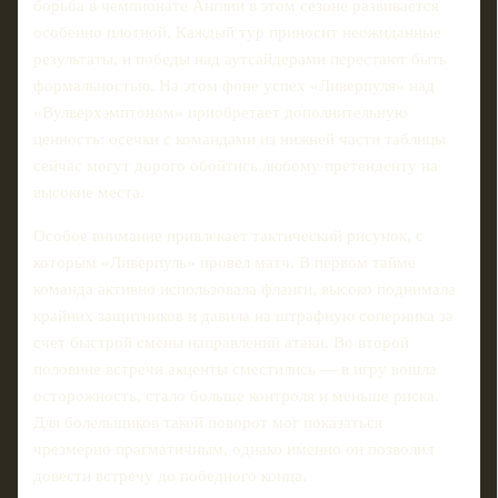
борьба в чемпионате Англии в этом сезоне развивается
особенно плотной. Каждый тур приносит неожиданные
результаты, и победы над аутсайдерами перестают быть
формальностью. На этом фоне успех «Ливерпуля» над
«Вулверхэмптоном» приобретает дополнительную
ценность: осечки с командами из нижней части таблицы
сейчас могут дорого обойтись любому претенденту на
высокие места.
Особое внимание привлекает тактический рисунок, с
которым «Ливерпуль» провел матч. В первом тайме
команда активно использовала фланги, высоко поднимала
крайних защитников и давила на штрафную соперника за
счет быстрой смены направлений атаки. Во второй
половине встречи акценты сместились — в игру вошла
осторожность, стало больше контроля и меньше риска.
Для болельщиков такой поворот мог показаться
чрезмерно прагматичным, однако именно он позволил
довести встречу до победного конца.