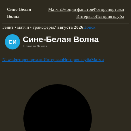
Сине-Белая
Матчи
Эмоции фанатов
Фоторепортажи
Волна
Интервью
История клуба
Skip
Зенит • матчи • трансферы
7 августа 2026
Поиск
to
content
News
Фоторепортажи
Интервью
История клуба
Матчи