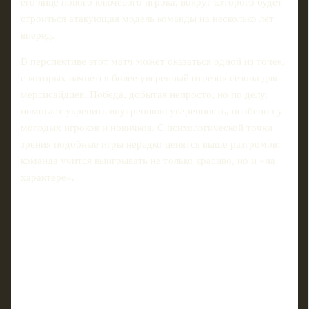
его лице нового ключевого игрока, вокруг которого будет
строиться атакующая модель команды на несколько лет
вперед.
В перспективе этот матч может оказаться одной из точек,
с которых начнется более уверенный отрезок сезона для
мерсисайдцев. Победа, добытая непросто, но по делу,
помогает укрепить внутреннюю уверенность, особенно у
молодых игроков и новичков. С психологической точки
зрения подобные игры нередко ценятся выше разгромов:
команда учится выигрывать не только красиво, но и «на
характере».