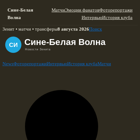
Сине-Белая
Матчи
Эмоции фанатов
Фоторепортажи
Волна
Интервью
История клуба
Skip
Зенит • матчи • трансферы
8 августа 2026
Поиск
to
content
News
Фоторепортажи
Интервью
История клуба
Матчи