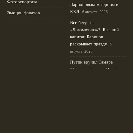
Фоторепортажи
Ларионовым‑младшим в
КХЛ
6 августа, 2026
Эмоции фанатов
Все бегут из
«Локомотива»?. Бывший
капитан Баринов
раскрывает правду
5
августа, 2026
Путин вручил Тамаре
Москвиной орден Почёта за
вклад в фигурное катание
4
августа, 2026
Швеция и Сербия
отказались поддержать
Инфантино на выборах
президента ФИФА 2027
3
августа, 2026