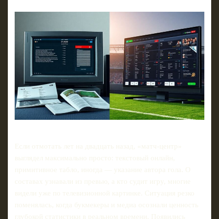
Если отмотать лет на двадцать назад, «матч-центр»
выглядел максимально просто: текстовый онлайн,
примитивное табло, иногда — указание автора гола. О
составах узнавали из превью, а кто судит игру, многие
видели уже по телевизионной картинке. Ситуация резко
поменялась, когда букмекеры и медиа осознали ценность
глубокой статистики в реальном времени. Появились