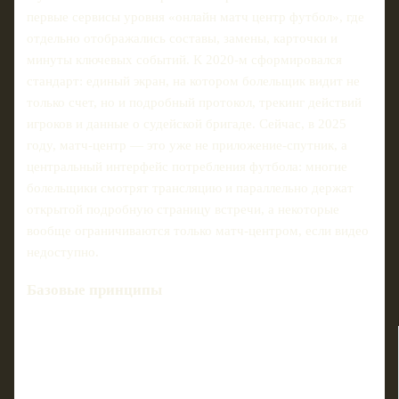
первые сервисы уровня «онлайн матч центр футбол», где
отдельно отображались составы, замены, карточки и
минуты ключевых событий. К 2020‑м сформировался
стандарт: единый экран, на котором болельщик видит не
только счет, но и подробный протокол, трекинг действий
игроков и данные о судейской бригаде. Сейчас, в 2025
году, матч‑центр — это уже не приложение‑спутник, а
центральный интерфейс потребления футбола: многие
болельщики смотрят трансляцию и параллельно держат
открытой подробную страницу встречи, а некоторые
вообще ограничиваются только матч‑центром, если видео
недоступно.
Базовые принципы