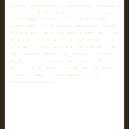
не только для истории, но и для последующего анализа, да
и для тех, кто ориентируется на результаты футбольных
матчей онлайн с протоколом, чтобы разбирать игру
задним числом. Еще одно заблуждение — вера в то, что
раз в матч‑центре цифры обновляются мгновенно, значит
они на 100% безошибочны. На практике точность растет
за счет кросс‑проверки источников и регулярной сверки с
официальными рапортами судей. Поэтому грамотный
пользователь относится к матч‑центру как к мощному
инструменту, но понимает его ограничения и не делает
выводов, опираясь только на один‑два «сырых»
показателя без контекста.