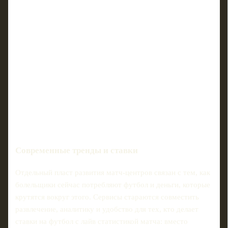
Современные тренды и ставки
Отдельный пласт развития матч‑центров связан с тем, как
болельщики сейчас потребляют футбол и деньги, которые
крутятся вокруг этого. Сервисы стараются совместить
развлечение, аналитику и удобство для тех, кто делает
ставки на футбол с лайв статистикой матча: вместо