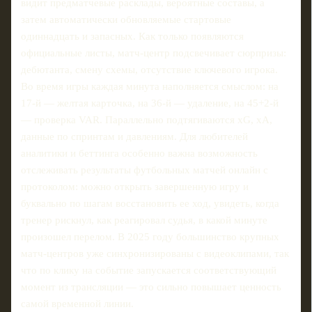
видит предматчевые расклады, вероятные составы, а
затем автоматически обновляемые стартовые
одиннадцать и запасных. Как только появляются
официальные листы, матч‑центр подсвечивает сюрпризы:
дебютанта, смену схемы, отсутствие ключевого игрока.
Во время игры каждая минута наполняется смыслом: на
17‑й — желтая карточка, на 36‑й — удаление, на 45+2‑й
— проверка VAR. Параллельно подтягиваются xG, xA,
данные по спринтам и давлениям. Для любителей
аналитики и беттинга особенно важна возможность
отслеживать результаты футбольных матчей онлайн с
протоколом: можно открыть завершенную игру и
буквально по шагам восстановить ее ход, увидеть, когда
тренер рискнул, как реагировал судья, в какой минуте
произошел перелом. В 2025 году большинство крупных
матч‑центров уже синхронизированы с видеоклипами, так
что по клику на событие запускается соответствующий
момент из трансляции — это сильно повышает ценность
самой временной линии.