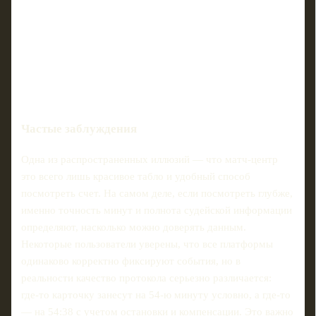
Частые заблуждения
Одна из распространенных иллюзий — что матч‑центр
это всего лишь красивое табло и удобный способ
посмотреть счет. На самом деле, если посмотреть глубже,
именно точность минут и полнота судейской информации
определяют, насколько можно доверять данным.
Некоторые пользователи уверены, что все платформы
одинаково корректно фиксируют события, но в
реальности качество протокола серьезно различается:
где‑то карточку занесут на 54‑ю минуту условно, а где‑то
— на 54:38 с учетом остановки и компенсации. Это важно