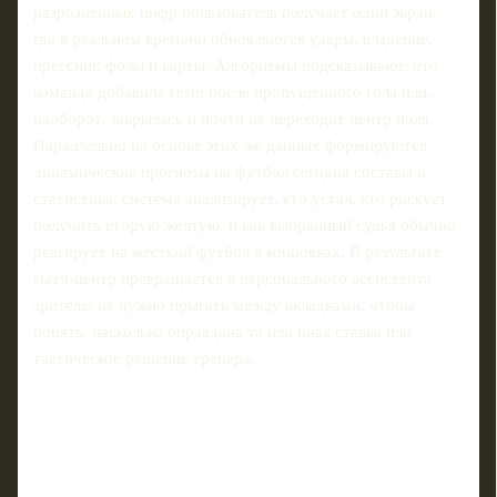
разрозненных цифр пользователь получает один экран,
где в реальном времени обновляются удары, владение,
прессинг, фолы и карты. Алгоритмы подсказывают, что
команда добавила темп после пропущенного гола или,
наоборот, закрылась и почти не переходит центр поля.
Параллельно на основе этих же данных формируются
динамические прогнозы на футбол сегодня составы и
статистика: система анализирует, кто устал, кто рискует
получить вторую желтую, и как выбранный судья обычно
реагирует на жесткий футбол в концовках. В результате
матч‑центр превращается в персонального ассистента
зрителя: не нужно прыгать между вкладками, чтобы
понять, насколько оправдана та или иная ставка или
тактическое решение тренера.