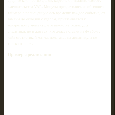
среднее количество фолов, карточек, пенальти, частоту
вмешательства VAR. Минуты превратились из обычного
таймера в полноценную ось времени: каждое событие, от
замены до обводки с ударом, привязывается к
конкретному моменту, что важно не только для
аналитики, но и для тех, кто делает ставки на футбол с
лайв статистикой матча, полагаясь на динамику, а не
только на счет.
Примеры реализации