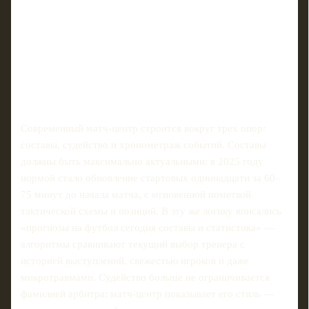
Современный матч‑центр строится вокруг трех опор:
составы, судейство и хронометраж событий. Составы
должны быть максимально актуальными: в 2025 году
нормой стало обновление стартовых одиннадцати за 60–
75 минут до начала матча, с мгновенной пометкой
тактической схемы и позиций. В эту же логику вписались
«прогнозы на футбол сегодня составы и статистика» —
алгоритмы сравнивают текущий выбор тренера с
историей выступлений, свежестью игроков и даже
микротравмами. Судейство больше не ограничивается
фамилией арбитра: матч‑центр показывает его стиль —