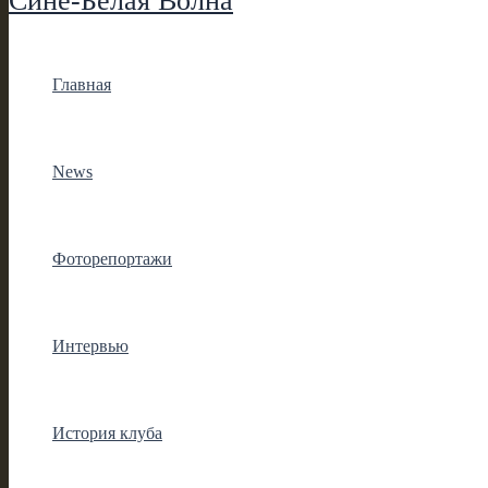
Сине-Белая Волна
Главная
News
Фоторепортажи
Интервью
История клуба