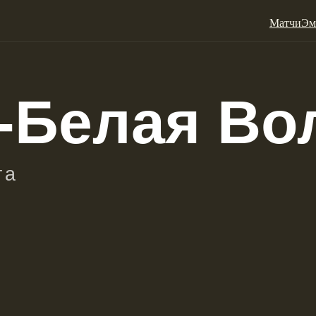
Матчи
Эм