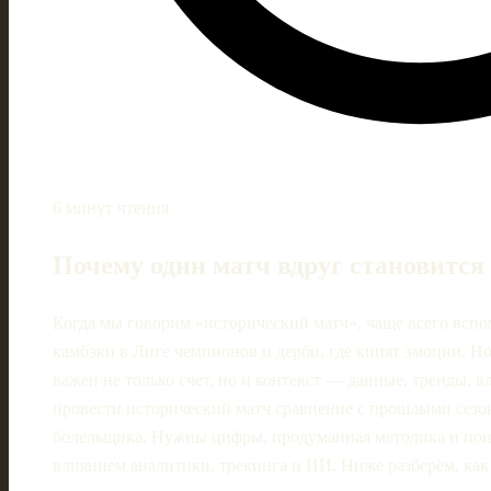
6 минут чтения
Почему один матч вдруг становится
Когда мы говорим «исторический матч», чаще всего вс
камбэки в Лиге чемпионов и дерби, где кипят эмоции. Но
важен не только счёт, но и контекст — данные, тренды, в
провести исторический матч сравнение с прошлыми сезо
болельщика. Нужны цифры, продуманная методика и пон
влиянием аналитики, трекинга и ИИ. Ниже разберём, как