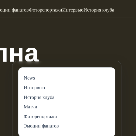
оции фанатов
Фоторепортажи
Интервью
История клуба
News
Интервью
История клуба
Матчи
Фоторепортажи
Эмоции фанатов