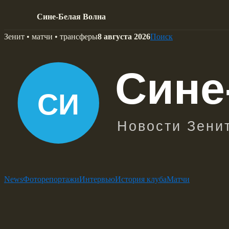
Сине-Белая Волна
Skip
Зенит • матчи • трансферы
8 августа 2026
Поиск
to
content
News
Фоторепортажи
Интервью
История клуба
Матчи