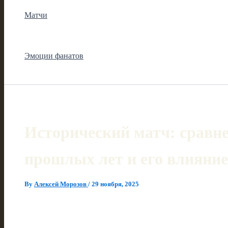
Матчи
Эмоции фанатов
Исторический матч: сравне
прошлых лет и его влияние
By
Алексей Морозов
/
29 ноября, 2025