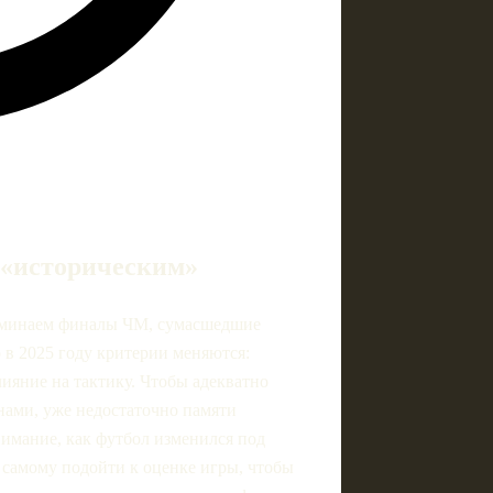
 «историческим»
поминаем финалы ЧМ, сумасшедшие
 в 2025 году критерии меняются:
лияние на тактику. Чтобы адекватно
нами, уже недостаточно памяти
имание, как футбол изменился под
 самому подойти к оценке игры, чтобы