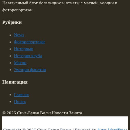
Независимый блог болельщиков: отчеты с матчей, эмоции и
фоторепортажи.
Рубрики
News
Фоторепортажи
Интервью
История клуба
Матчи
Эмоции фанатов
Навигация
Главная
Поиск
© 2026 Сине-Белая Волна
Новости Зенита