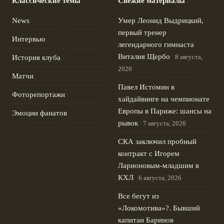
Классические темы
Свежие материалы
News
Умер Леонид Выдрицкий,
первый тренер
Интервью
легендарного гимнаста
Виталия Щербо
8 августа,
История клуба
2026
Матчи
Павел Истомин в
Фоторепортажи
хайдайвинге на чемпионате
Европы в Париже: шансы на
Эмоции фанатов
рывок
7 августа, 2026
СКА заключил пробный
контракт с Игорем
Ларионовым‑младшим в
КХЛ
6 августа, 2026
Все бегут из
«Локомотива»?. Бывший
капитан Баринов