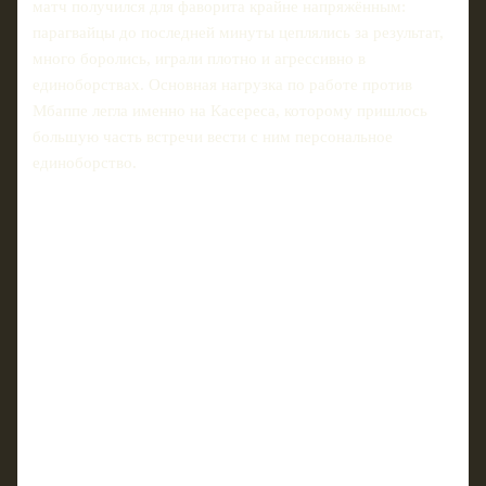
матч получился для фаворита крайне напряжённым:
парагвайцы до последней минуты цеплялись за результат,
много боролись, играли плотно и агрессивно в
единоборствах. Основная нагрузка по работе против
Мбаппе легла именно на Касереса, которому пришлось
большую часть встречи вести с ним персональное
единоборство.