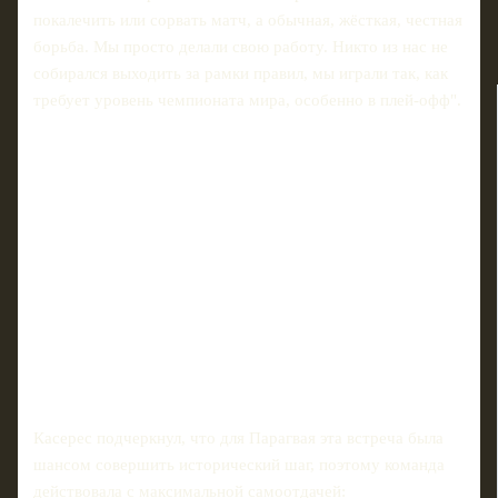
покалечить или сорвать матч, а обычная, жёсткая, честная
борьба. Мы просто делали свою работу. Никто из нас не
собирался выходить за рамки правил, мы играли так, как
требует уровень чемпионата мира, особенно в плей‑офф".
Касерес подчеркнул, что для Парагвая эта встреча была
шансом совершить исторический шаг, поэтому команда
действовала с максимальной самоотдачей: