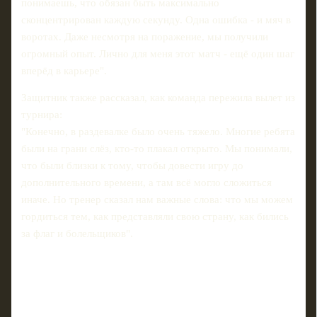
понимаешь, что обязан быть максимально
сконцентрирован каждую секунду. Одна ошибка - и мяч в
воротах. Даже несмотря на поражение, мы получили
огромный опыт. Лично для меня этот матч - ещё один шаг
вперёд в карьере".
Защитник также рассказал, как команда пережила вылет из
турнира:
"Конечно, в раздевалке было очень тяжело. Многие ребята
были на грани слёз, кто‑то плакал открыто. Мы понимали,
что были близки к тому, чтобы довести игру до
дополнительного времени, а там всё могло сложиться
иначе. Но тренер сказал нам важные слова: что мы можем
гордиться тем, как представляли свою страну, как бились
за флаг и болельщиков".