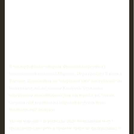
В четвертьфинале сборная Франции встретится с
национальной командой Марокко. Игра пройдёт 9 июля в
Бостоне. Парагвайцы же завершают своё выступление на
чемпионате, но, по словам Касереса, уезжают с
ощущением выполненного долга и верой в то, что их
сборная ещё вернётся на мировой форум и будет
выглядеть ещё мощнее.
Матчи мирового первенства‑2026 болельщики могут
продолжать смотреть в прямом эфире на федеральных и