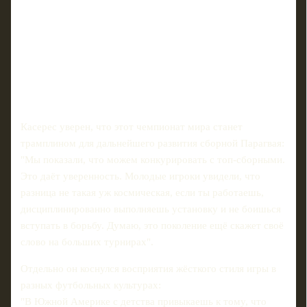
Касерес уверен, что этот чемпионат мира станет
трамплином для дальнейшего развития сборной Парагвая:
"Мы показали, что можем конкурировать с топ‑сборными.
Это даёт уверенность. Молодые игроки увидели, что
разница не такая уж космическая, если ты работаешь,
дисциплинированно выполняешь установку и не боишься
вступать в борьбу. Думаю, это поколение ещё скажет своё
слово на больших турнирах".
Отдельно он коснулся восприятия жёсткого стиля игры в
разных футбольных культурах:
"В Южной Америке с детства привыкаешь к тому, что