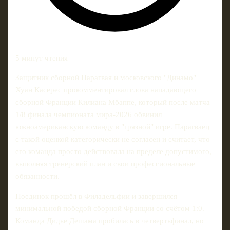
5 минут чтения
Защитник сборной Парагвая и московского "Динамо"
Хуан Касерес прокомментировал слова нападающего
сборной Франции Килиана Мбаппе, который после матча
1/8 финала чемпионата мира‑2026 обвинил
южноамериканскую команду в "грязной" игре. Парагваец
с такой оценкой категорически не согласен и считает, что
его команда просто действовала на пределе допустимого,
выполняя тренерский план и свои профессиональные
обязанности.
Поединок прошёл в Филадельфии и завершился
минимальной победой сборной Франции со счётом 1:0.
Команда Дидье Дешама пробилась в четвертьфинал, но