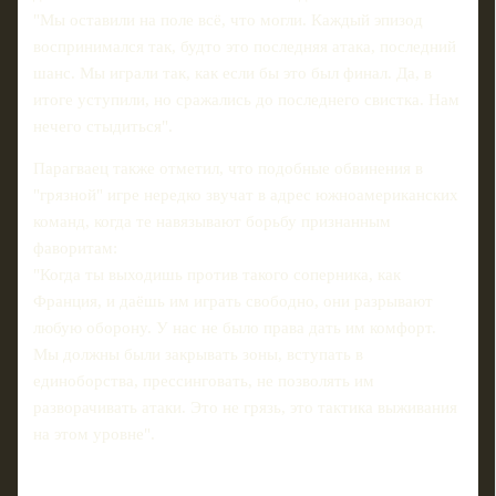
"Мы оставили на поле всё, что могли. Каждый эпизод
воспринимался так, будто это последняя атака, последний
шанс. Мы играли так, как если бы это был финал. Да, в
итоге уступили, но сражались до последнего свистка. Нам
нечего стыдиться".
Парагваец также отметил, что подобные обвинения в
"грязной" игре нередко звучат в адрес южноамериканских
команд, когда те навязывают борьбу признанным
фаворитам:
"Когда ты выходишь против такого соперника, как
Франция, и даёшь им играть свободно, они разрывают
любую оборону. У нас не было права дать им комфорт.
Мы должны были закрывать зоны, вступать в
единоборства, прессинговать, не позволять им
разворачивать атаки. Это не грязь, это тактика выживания
на этом уровне".