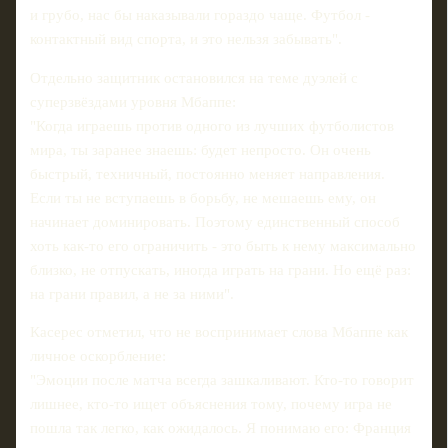
и грубо, нас бы наказывали гораздо чаще. Футбол -
контактный вид спорта, и это нельзя забывать".
Отдельно защитник остановился на теме дуэлей с
суперзвёздами уровня Мбаппе:
"Когда играешь против одного из лучших футболистов
мира, ты заранее знаешь: будет непросто. Он очень
быстрый, техничный, постоянно меняет направления.
Если ты не вступаешь в борьбу, не мешаешь ему, он
начинает доминировать. Поэтому единственный способ
хоть как‑то его ограничить - это быть к нему максимально
близко, не отпускать, иногда играть на грани. Но ещё раз:
на грани правил, а не за ними".
Касерес отметил, что не воспринимает слова Мбаппе как
личное оскорбление:
"Эмоции после матча всегда зашкаливают. Кто‑то говорит
лишнее, кто‑то ищет объяснения тому, почему игра не
пошла так легко, как ожидалось. Я понимаю его: Франция