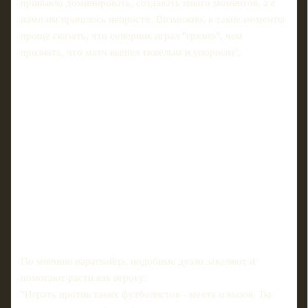
привыкла доминировать, создавать много моментов, а с
нами им пришлось непросто. Возможно, в такие моменты
проще сказать, что соперник играл "грязно", чем
признать, что матч вышел тяжёлым и упорным".
По мнению парагвайца, подобные дуэли закаляют и
помогают расти как игроку:
"Играть против таких футболистов - мечта и вызов. Ты