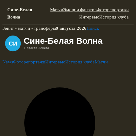
Сине-Белая
Матчи
Эмоции фанатов
Фоторепортажи
Волна
Интервью
История клуба
Skip
Зенит • матчи • трансферы
9 августа 2026
Поиск
to
content
News
Фоторепортажи
Интервью
История клуба
Матчи