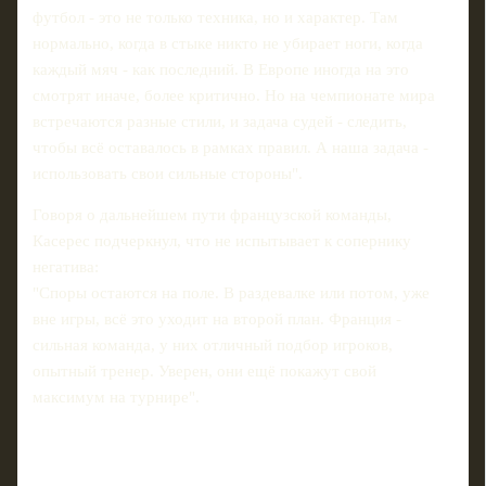
футбол - это не только техника, но и характер. Там
нормально, когда в стыке никто не убирает ноги, когда
каждый мяч - как последний. В Европе иногда на это
смотрят иначе, более критично. Но на чемпионате мира
встречаются разные стили, и задача судей - следить,
чтобы всё оставалось в рамках правил. А наша задача -
использовать свои сильные стороны".
Говоря о дальнейшем пути французской команды,
Касерес подчеркнул, что не испытывает к сопернику
негатива:
"Споры остаются на поле. В раздевалке или потом, уже
вне игры, всё это уходит на второй план. Франция -
сильная команда, у них отличный подбор игроков,
опытный тренер. Уверен, они ещё покажут свой
максимум на турнире".