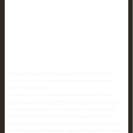
Касерес добавил, что в современном футболе грань
между жёсткой и грязной игрой порой размывается в
глазах болельщиков:
"С трибуны или по телевизору многим кажется: если
игрок падает, значит, на нём сфолили грубо. Но внутри
поля ты понимаешь, что в большинстве моментов идёт
честная борьба корпус в корпус, и каждый старается
выиграть мяч. Есть судья, есть система видеопросмотров,
и если бы мы действительно нарушали правила постоянно