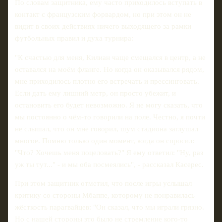
По словам защитника, ему часто приходилось вступать в
контакт с французским форвардом, но при этом он не
видит в своих действиях ничего выходящего за рамки
футбольных правил и духа турнира:
"К счастью для меня, Килиан чаще смещался в центр, а не
оставался на моём фланге. Но когда он оказывался рядом,
мне приходилось плотно его встречать и прессинговать.
Если дать ему лишний метр, он просто убежит, и
остановить его будет невозможно. Я не могу сказать, что
мы постоянно о чём‑то говорили на поле. Честно, я почти
не слышал, что он мне говорил, шум стадиона заглушал
многое. Помню только один момент, когда он спросил:
"Что? Хочешь меня поцеловать?" Я ему ответил: "Ну, раз
уж ты тут..." - и мы оба посмеялись", - рассказал Касерес.
При этом защитник отметил, что после игры услышал
критику со стороны Мбаппе, которому не понравилась
жёсткость парагвайцев: "Он сказал, что мы играли грязно.
Но с нашей стороны это было не стремление кого‑то