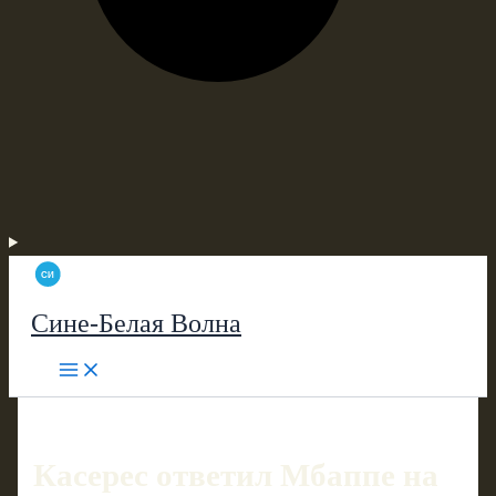
Сине-Белая Волна
Касерес ответил Мбаппе на