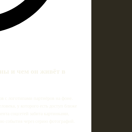
ны и чем он живёт в
ов с логотипами партнёров на фоне.
еловека, у которого есть доступ ближе
 лента соцсетей забита картинками,
рию события через серию фотографий.