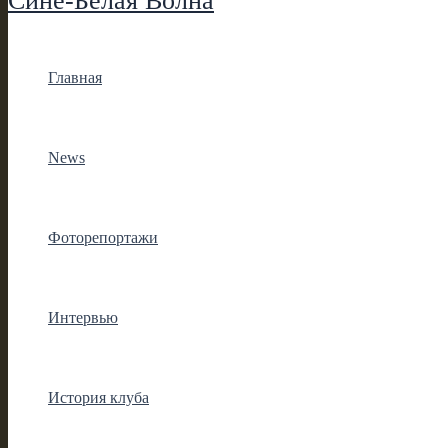
Сине-Белая Волна
Главная
News
Фоторепортажи
Интервью
История клуба