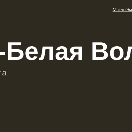
Матчи
Эм