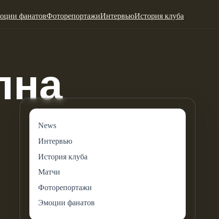
оции фанатов
Фоторепортажи
Интервью
История клуба
News
Интервью
История клуба
Матчи
Фоторепортажи
Эмоции фанатов