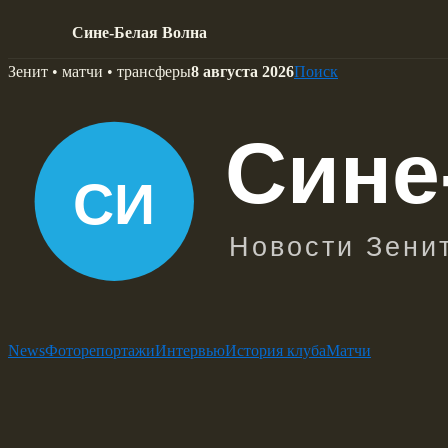
Сине-Белая Волна
Skip
Зенит • матчи • трансферы
8 августа 2026
Поиск
to
content
News
Фоторепортажи
Интервью
История клуба
Матчи