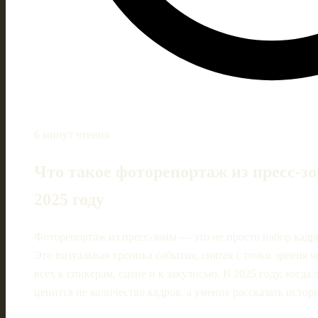
6 минут чтения
Что такое фоторепортаж из пресс-зо
2025 году
Фоторепортаж из пресс-зоны — это не просто набор кадр
Это визуальная хроника события, снятая с точки зрения ч
всех к спикерам, сцене и к закулисью. В 2025 году, когда
ценится не количество кадров, а умение рассказать исто