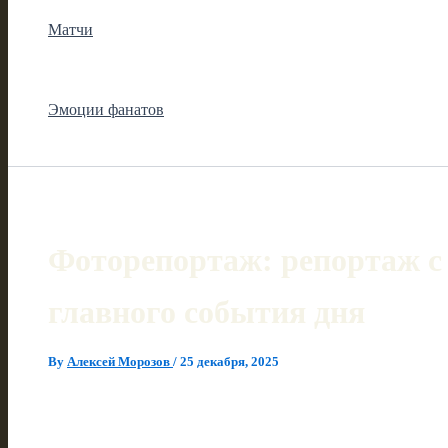
Матчи
Эмоции фанатов
Фоторепортаж: репортаж с
главного события дня
By
Алексей Морозов
/
25 декабря, 2025