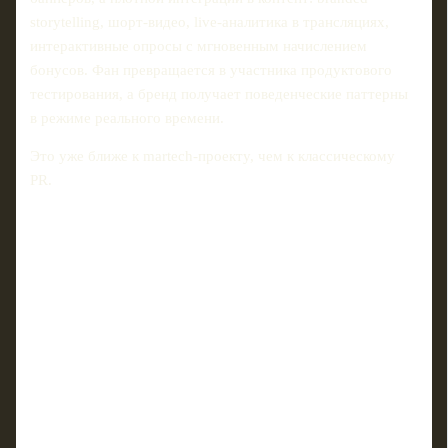
storytelling, шорт‑видео, live‑аналитика в трансляциях,
интерактивные опросы с мгновенным начислением
бонусов. Фан превращается в участника продуктового
тестирования, а бренд получает поведенческие паттерны
в режиме реального времени.
Это уже ближе к martech‑проекту, чем к классическому
PR.