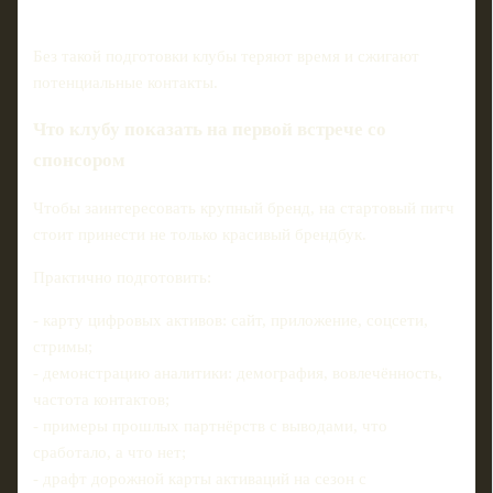
Без такой подготовки клубы теряют время и сжигают
потенциальные контакты.
Что клубу показать на первой встрече со
спонсором
Чтобы заинтересовать крупный бренд, на стартовый питч
стоит принести не только красивый брендбук.
Практично подготовить:
- карту цифровых активов: сайт, приложение, соцсети,
стримы;
- демонстрацию аналитики: демография, вовлечённость,
частота контактов;
- примеры прошлых партнёрств с выводами, что
сработало, а что нет;
- драфт дорожной карты активаций на сезон с