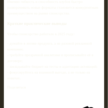
Именно гибкость и способность клубов быстро
разворачивать новые форматы становится конкурентным
преимуществом на рынке спонсорства.
Краткие практические выводы
Чтобы спонсорство работало в 2025 году:
- думайте в логике продукта, а не разовой рекламной
кампании;
- требуйте прозрачной аналитики и прописывайте её в
договоре;
- закладывайте бюджет на тесты и адаптацию активаций;
- фокусируйтесь на взаимной выгоде, а не только на
охватах.
Поделиться