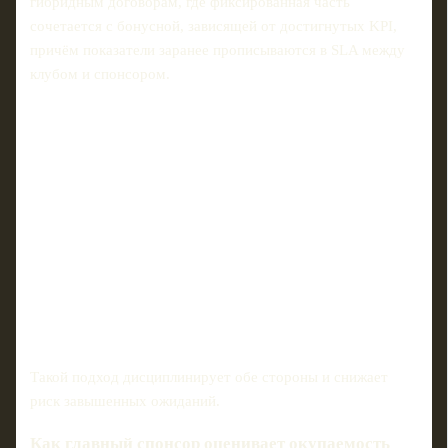
гибридным договорам, где фиксированная часть
сочетается с бонусной, зависящей от достигнутых KPI,
причём показатели заранее прописываются в SLA между
клубом и спонсором.
Такой подход дисциплинирует обе стороны и снижает
риск завышенных ожиданий.
Как главный спонсор оценивает окупаемость