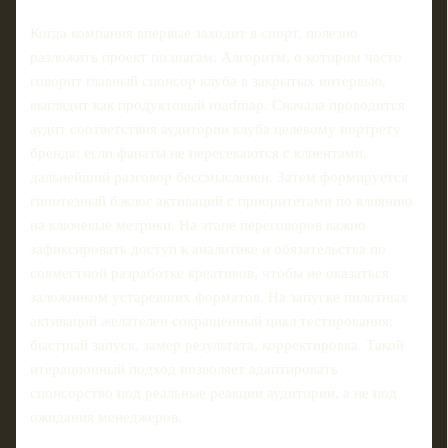
Когда компания впервые заходит в спорт, полезно
разложить проект по шагам. Алгоритм, о котором часто
говорит главный спонсор клуба в закрытых интервью,
выглядит как продуктовый roadmap. Сначала проводится
аудит соответствия аудитории клуба целевому портрету
бренда: если фанаты не пересекаются с клиентами,
дальнейший разговор бессмысленен. Затем формируется
гипотезный бэклог активаций с приоритетами по влиянию
на ключевые метрики. На этапе переговоров важно
зафиксировать доступ к аналитике и обязательства по
совместной разработке креативов, чтобы не оказаться
заложником устаревших форматов. На запуске пилотных
активаций желателен сокращённый цикл тестирования:
быстрый запуск, замер результата, корректировка. Такой
итерационный подход позволяет адаптировать
спонсорство под реальные реакции аудитории, а не под
ожидания менеджеров.