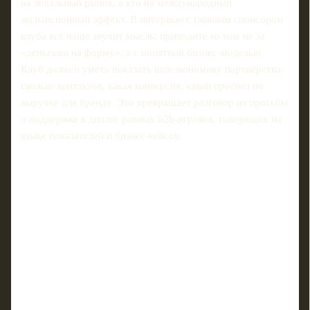
на локальный рынок, а кто на международный
экспансионный эффект. В интервью с главным спонсором
клуба всё чаще звучит мысль: приходите ко мне не за
«деньгами на форму», а с понятной бизнес‑моделью.
Клуб должен уметь показать unit‑экономику партнёрства:
сколько контактов, какая конверсия, какой прогноз по
выручке для бренда. Это превращает разговор из просьбы
о поддержке в диалог равных b2b‑игроков, говорящих на
языке показателей и бизнес‑кейсов.