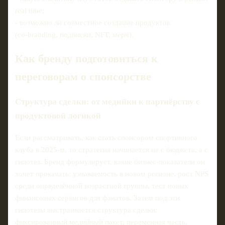
real time;
- возможно ли совместное создание продуктов
(co‑branding, подписки, NFT, мерч).
Как бренду подготовиться к
переговорам о спонсорстве
Структура сделки: от медийки к партнёрству с
продуктовой логикой
Если рассматривать, как стать спонсором спортивного
клуба в 2025-м, то стратегия начинается не с бюджета, а с
гипотез. Бренд формулирует, какие бизнес‑показатели он
хочет прокачать: узнаваемость в новом регионе, рост NPS
среди определённой возрастной группы, тест новых
финансовых сервисов для фанатов. Затем под эти
гипотезы выстраивается структура сделки:
фиксированный медийный пакет, переменная часть,