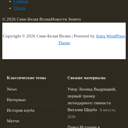
Главная
Поиск
© 2026 Сине-Белая Волна
Новости Зенита
Copyright © 2026 Сине-Белая Волна | Powered by
Astra WordPress
Theme
Классические темы
Свежие материалы
News
Умер Леонид Выдрицкий,
первый тренер
Интервью
легендарного гимнаста
Виталия Щербо
8 августа,
История клуба
2026
Матчи
Павел Истомин в