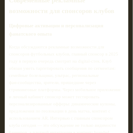
Современные рекламные
возможности для спонсоров клубов
Цифровые активации и персонализация
фанатского опыта
Когда обсуждаются рекламные возможности для
спонсоров футбольных клубов, главный спонсор в 2025
году в первую очередь смотрит на digital‑стек. Клуб
обязан уметь таргетировать сообщения по сегментам:
семейные болельщики, ультрас, региональные
фан‑сообщества, зрители, пришедшие через
стриминговые платформы. Через мобильное приложение
и личный кабинет спонсор может тестировать
персонализированные офферы: динамические купоны,
предложения по геолокации в день матча, контент с
использованием AR. Интервью с главным спонсором
клуба сегодня — это обсуждение не только видимости
баннеров, а плотной интеграции в контент: branded