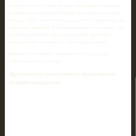
завязанная на KPI, плюс модуль совместных активаций.
Главный спонсор клуба всё чаще настаивает на модели
revenue share с совместных продуктов: от кэшбэк‑карт до
цифровых подписок. Клуб превращается в площадку для
product‑experiments, где спонсор может проверять
поведенческие сценарии на лояльной аудитории.
Именно это отличает «логотипного» спонсора от
стратегического партнёра.
Практические советы бизнесу перед первым
большим контрактом