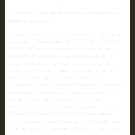
Стоимость спонсорства: из чего складывается
прайс в 2025 году
Стоимость спонсорства спортивной команды больше не
определяется умножением числа зрителей на условный
CPM. В 2025-м в модель расчёта входят медиаданные,
показатели цифровой вовлечённости и потенциал
коммерциализации фанатской базы. Главный спонсор
клуба анализирует, насколько клуб управляет своей
аудиторией: есть ли у него собственные каналы
дистрибуции контента, какова глубина взаимодействия в
социальных сетях, сколько платящих пользователей у
подписочных сервисов клуба. В структуру цены
включаются: эксклюзивность категории, интеграция в
название соревнований, share of voice в трансляциях,
доступ к данным пользователей, прямые продажи через
площадки клуба. Важный тренд 2025 года — переход к