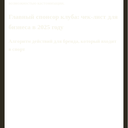
возможностью кастомизации.
Главный спонсор клуба: чек‑лист для
бизнеса в 2025 году
Алгоритм действий для бренда, который входит
в спорт