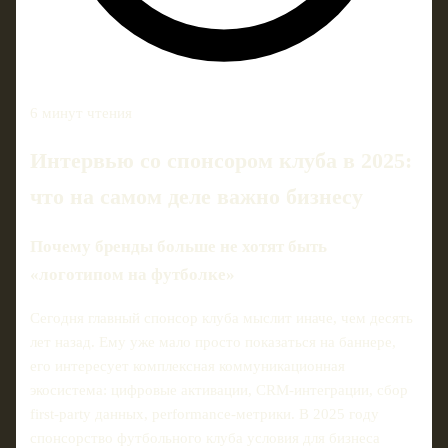
6 минут чтения
Интервью со спонсором клуба в 2025:
что на самом деле важно бизнесу
Почему бренды больше не хотят быть
«логотипом на футболке»
Сегодня главный спонсор клуба мыслит иначе, чем десять
лет назад. Ему уже мало просто показаться на баннере,
его интересует комплексная коммуникационная
экосистема: цифровые активации, CRM-интеграции, сбор
first‑party данных, performance‑метрики. В 2025 году
спонсорство футбольного клуба условия для бизнеса