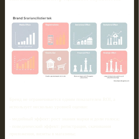
Бренд не ограничивается одним показателем ROI, а
использует несколько уровней оценки:
- медийный эффект: рост знания марки и доли голоса;
- поведенческий эффект: регистрация, скачивания
приложения, визиты в магазины;