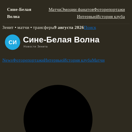
Сине-Белая
Матчи
Эмоции фанатов
Фоторепортажи
Волна
Интервью
История клуба
Skip
Зенит • матчи • трансферы
9 августа 2026
Поиск
to
content
News
Фоторепортажи
Интервью
История клуба
Матчи