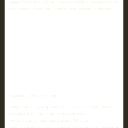
инфраструктуры. Это не просто встреча с президентом и
экскурсия по стадиону, а почти технический консалтинг.
Главный спонсор уточняет:
- какую долю аудитории составляют зарегистрированные
пользователи, а не «анонимные зрители»;
- есть ли единая data‑платформа и ID‑граф;
- какую аналитику клуб готов отдавать спонсору в режиме