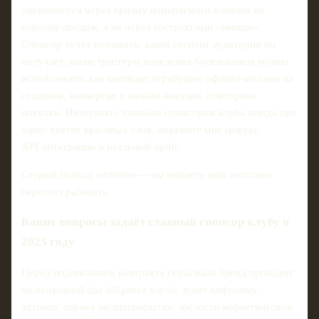
оцениваются через призму измеряемого влияния на
воронку продаж, а не через абстрактный «имидж».
Спонсор хочет понимать, какой сегмент аудитории он
получает, какие триггеры поведения болельщиков можно
использовать, как выглядит атрибуция: офлайн‑касания на
стадионе, конверсия в онлайн‑магазин, повторные
покупки. Интервью с главным спонсором клуба всегда про
одно: хватит красивых слов, покажите мне цифры,
API‑интеграции и реальный uplift.
Старый подход «платим — вы вешаете наш логотип»
перестал работать.
Какие вопросы задаёт главный спонсор клубу в
2025 году
Перед подписанием контракта серьёзный бренд проводит
полноценный due diligence клуба: аудит цифровых
активов, оценку медиапокрытия, зрелости маркетинговой