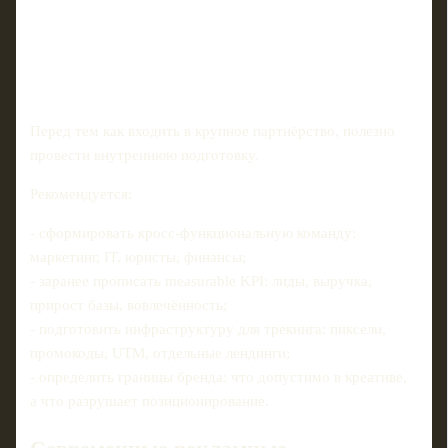
Перед тем как входить в крупное партнёрство, полезно
провести внутреннюю подготовку.
Рекомендуется:
- сформировать кросс‑функциональную команду:
маркетинг, IT, юристы, финансы;
- заранее прописать measurable KPI: лиды, выручка,
прирост базы, вовлечённость;
- подготовить инфраструктуру для трекинга: пиксели,
промокоды, UTM, отдельные лендинги;
- определить границы бренда: что допустимо в креативе,
а что разрушает позиционирование.