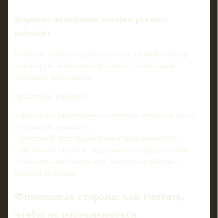
Форматы интеграций, которые реально
работают
Чтобы не тратить бюджет в пустоту, главный спонсор
акцентирует внимание на форматах с измеримым
действием пользователя.
Практичные варианты:
- промокоды, привязанные к ключевым моментам матча
(гол, замена, пенальти);
- триггерные пуш‑уведомления в приложении клуба;
- QR‑зоны на стадионе, ведущие на спецпредложения;
- геймификация: fantasy‑лига, викторины, рейтинги с
призами от бренда.
Финансовая сторона: как считать,
чтобы не разочароваться